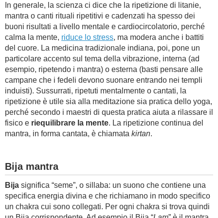
In generale, la scienza ci dice che la ripetizione di litanie,
mantra o canti rituali ripetitivi e cadenzati ha spesso dei
buoni risultati a livello mentale e cardiocircolatorio, perché
calma la mente,
riduce lo stress
, ma modera anche i battiti
del cuore. La medicina tradizionale indiana, poi, pone un
particolare accento sul tema della vibrazione, interna (ad
esempio, ripetendo i mantra) o esterna (basti pensare alle
campane che i fedeli devono suonare entrando nei templi
induisti). Sussurrati, ripetuti mentalmente o cantati, la
ripetizione è utile sia alla meditazione sia pratica dello yoga,
perché secondo i maestri di questa pratica aiuta a rilassare il
fisico e
riequilibrare la mente
. La ripetizione continua del
mantra, in forma cantata, è chiamata
kirtan
.
Bija mantra
Bija
significa “seme”, o sillaba: un suono che contiene una
specifica energia divina e che richiamano in modo specifico
un chakra cui sono collegati. Per ogni chakra si trova quindi
un Bija corrispondente. Ad esempio il Bija “
Lam
” è il mantra