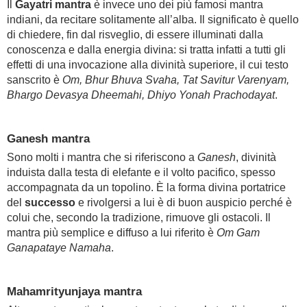
Il
Gayatri mantra
è invece uno dei più famosi mantra
indiani, da recitare solitamente all’alba. Il significato è quello
di chiedere, fin dal risveglio, di essere illuminati dalla
conoscenza e dalla energia divina: si tratta infatti a tutti gli
effetti di una invocazione alla divinità superiore, il cui testo
sanscrito è
Om, Bhur Bhuva Svaha, Tat Savitur Varenyam,
Bhargo Devasya Dheemahi, Dhiyo Yonah Prachodayat
.
Ganesh mantra
Sono molti i mantra che si riferiscono a
Ganesh
, divinità
induista dalla testa di elefante e il volto pacifico, spesso
accompagnata da un topolino. È la forma divina portatrice
del
successo
e rivolgersi a lui è di buon auspicio perché è
colui che, secondo la tradizione, rimuove gli ostacoli. Il
mantra più semplice e diffuso a lui riferito è
Om Gam
Ganapataye Namaha
.
Mahamrityunjaya mantra