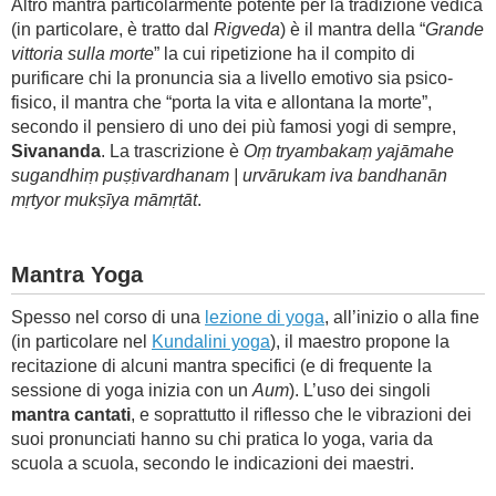
Altro mantra particolarmente potente per la tradizione vedica
(in particolare, è tratto dal
Rigveda
) è il mantra della “
Grande
vittoria sulla morte
” la cui ripetizione ha il compito di
purificare chi la pronuncia sia a livello emotivo sia psico-
fisico, il mantra che “porta la vita e allontana la morte”,
secondo il pensiero di uno dei più famosi yogi di sempre,
Sivananda
. La trascrizione è
Oṃ tryambakaṃ yajāmahe
sugandhiṃ puṣṭivardhanam | urvārukam iva bandhanān
mṛtyor mukṣīya māmṛtāt
.
Mantra Yoga
Spesso nel corso di una
lezione di yoga
, all’inizio o alla fine
(in particolare nel
Kundalini yoga
), il maestro propone la
recitazione di alcuni mantra specifici (e di frequente la
sessione di yoga inizia con un
Aum
). L’uso dei singoli
mantra cantati
, e soprattutto il riflesso che le vibrazioni dei
suoi pronunciati hanno su chi pratica lo yoga, varia da
scuola a scuola, secondo le indicazioni dei maestri.