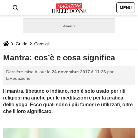
MENU
HOME
NEWS
Guide
Consigli
STILE
Mantra: cos’è e cosa significa
BIOGRAFIE
Dernière mise à jour le
24 novembre 2017 à 11:26
par
laRedazione.
DEFINIZIONI
Il mantra, tibetano o indiano, non è solo usato per riti
religiosi ma anche per le meditazioni e per la pratica
GASTRONOMIA
dello yoga. Ecco quali sono i più famosi e utilizzati, oltre
che il loro significato.
CAPELLI
SESSO