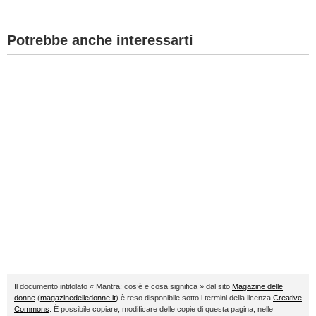
Potrebbe anche interessarti
Il documento intitolato « Mantra: cos’è e cosa significa » dal sito
Magazine delle
donne
(
magazinedelledonne.it
) è reso disponibile sotto i termini della licenza
Creative
Commons
. È possibile copiare, modificare delle copie di questa pagina, nelle