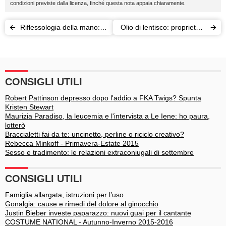
condizioni previste dalla licenza, finché questa nota appaia chiaramente.
Riflessologia della mano:
Olio di lentisco: proprietà e
massaggio e benefici
benefici
CONSIGLI UTILI
Robert Pattinson depresso dopo l'addio a FKA Twigs? Spunta
Kristen Stewart
Maurizia Paradiso, la leucemia e l'intervista a Le Iene: ho paura,
lotterò
Braccialetti fai da te: uncinetto, perline o riciclo creativo?
Rebecca Minkoff - Primavera-Estate 2015
Sesso e tradimento: le relazioni extraconiugali di settembre
CONSIGLI UTILI
Famiglia allargata, istruzioni per l’uso
Gonalgia: cause e rimedi del dolore al ginocchio
Justin Bieber investe paparazzo: nuovi guai per il cantante
COSTUME NATIONAL - Autunno-Inverno 2015-2016