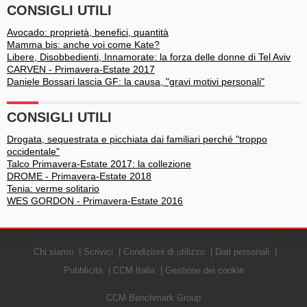
CONSIGLI UTILI
Avocado: proprietà, benefici, quantità
Mamma bis: anche voi come Kate?
Libere, Disobbedienti, Innamorate: la forza delle donne di Tel Aviv
CARVEN - Primavera-Estate 2017
Daniele Bossari lascia GF: la causa, "gravi motivi personali"
CONSIGLI UTILI
Drogata, sequestrata e picchiata dai familiari perché "troppo
occidentale"
Talco Primavera-Estate 2017: la collezione
DROME - Primavera-Estate 2018
Tenia: verme solitario
WES GORDON - Primavera-Estate 2016
Chi siamo
Scrivici
Condizioni di utilizzo
Dati personali
Pubblicità
CCM Italia
Gestione dei cookie
CCM Benchmark Group