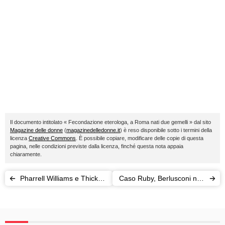
Il documento intitolato « Fecondazione eterologa, a Roma nati due gemelli » dal sito
Magazine delle donne
(
magazinedelledonne.it
) è reso disponibile sotto i termini della
licenza
Creative Commons
. È possibile copiare, modificare delle copie di questa
pagina, nelle condizioni previste dalla licenza, finché questa nota appaia
chiaramente.
Pharrell Williams e Thicke
Caso Ruby, Berlusconi non
hanno plagiato Marvin
è "un drago"
Gaye