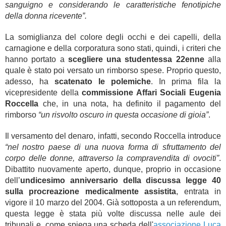
sanguigno e considerando le caratteristiche fenotipiche
della donna ricevente”.
La somiglianza del colore degli occhi e dei capelli, della
carnagione e della corporatura sono stati, quindi, i criteri che
hanno portato a
scegliere una studentessa 22enne
alla
quale è stato poi versato un rimborso spese. Proprio questo,
adesso, ha
scatenato le polemiche
. In prima fila la
vicepresidente della
commissione Affari Sociali Eugenia
Roccella
che, in una nota, ha definito il pagamento del
rimborso
“un risvolto oscuro in questa occasione di gioia”
.
Il versamento del denaro, infatti, secondo Roccella introduce
“nel nostro paese di una nuova forma di sfruttamento del
corpo delle donne, attraverso la compravendita di ovociti”
.
Dibattito nuovamente aperto, dunque, proprio in occasione
dell’
undicesimo anniversario della discussa legge 40
sulla procreazione medicalmente assistita
, entrata in
vigore il 10 marzo del 2004. Già sottoposta a un referendum,
questa legge è stata più volte discussa nelle aule dei
tribunali e, come spiega una scheda dell'
associazione Luca