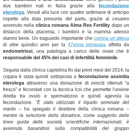
due bambini nati in Italia grazie alla
fecondazione
eterologa
. Venuti alla luce con quattro settimane di anticipo
rispetto alla data presunta del parto, grazie al cesareo
avvenuto nella
clinica romana Alma Res Fertility
dopo un
distacco della placenta, i bambini e la mamma adesso
stanno bene. Un traguardo importante che
corona un’attesa
di oltre quindici anni per la
47enne primipara
affetta da
endometriosi
, una patologia a carico delle ovaie che è
responsabile del 45% dei casi di infertilità femminile
.
Seguita dalla clinica capitolina fin dai primi mesi del 2014, la
coppia è stata quindi sottoposta a
fecondazione assistita
eterologa
attraverso una donazione di ovociti ottenuti “a
fresco” e fecondati con la tecnica Icsi che permette l'unione
diretta tra ovulo e spermatozoo e quindi agevola la
fecondazione.
"È stato utilizzato il liquido seminale del
marito
– ha spiegato il direttore della clinica romana –
mentre la selezione della donatrice, come suggerito dalle
linee guida delle società scientifiche internazionali, è
avvenuta basandosi sulla compatibilità del gruppo