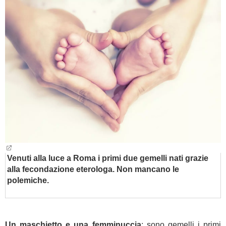
BAMBINO
DIETA
GUIDE
FORUM
Venuti alla luce a Roma i primi due gemelli nati grazie
alla fecondazione eterologa. Non mancano le
polemiche.
Un maschietto e una femminuccia
: sono gemelli i primi