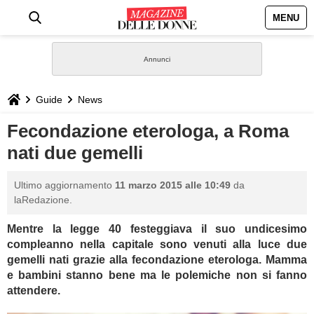
MENU
HOME
NEWS
Guide
News
STILE
Fecondazione eterologa, a Roma
nati due gemelli
BIOGRAFIE
Ultimo aggiornamento
11 marzo 2015 alle 10:49
da
DEFINIZIONI
laRedazione.
Mentre la legge 40 festeggiava il suo undicesimo
GASTRONOMIA
compleanno nella capitale sono venuti alla luce due
gemelli nati grazie alla fecondazione eterologa. Mamma
CAPELLI
e bambini stanno bene ma le polemiche non si fanno
attendere.
SESSO