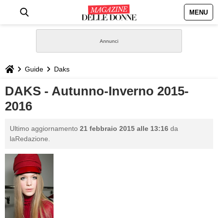
MENU
HOME
NEWS
Guide
Daks
STILE
DAKS - Autunno-Inverno 2015-
2016
BIOGRAFIE
Ultimo aggiornamento
21 febbraio 2015 alle 13:16
da
DEFINIZIONI
laRedazione.
GASTRONOMIA
CAPELLI
SESSO