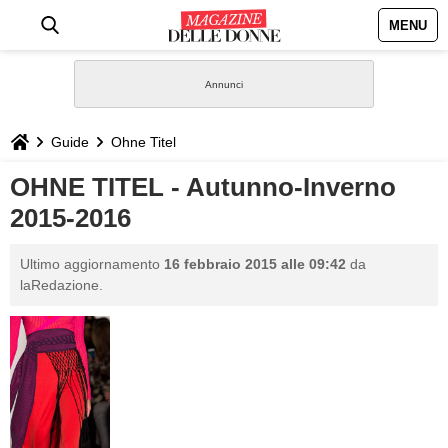
MENU
HOME
NEWS
Guide
Ohne Titel
STILE
OHNE TITEL - Autunno-Inverno
2015-2016
BIOGRAFIE
Ultimo aggiornamento
16 febbraio 2015 alle 09:42
da
DEFINIZIONI
laRedazione.
GASTRONOMIA
CAPELLI
SESSO