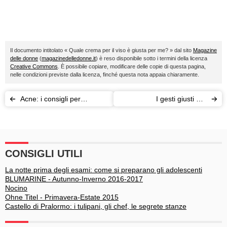
Il documento intitolato « Quale crema per il viso è giusta per me? » dal sito
Magazine
delle donne
(
magazinedelledonne.it
) è reso disponibile sotto i termini della licenza
Creative Commons
. È possibile copiare, modificare delle copie di questa pagina,
nelle condizioni previste dalla licenza, finché questa nota appaia chiaramente.
Acne: i consigli per
I gesti giusti per
nasconderla
combattere l’acne
CONSIGLI UTILI
La notte prima degli esami: come si preparano gli adolescenti
BLUMARINE - Autunno-Inverno 2016-2017
Nocino
Ohne Titel - Primavera-Estate 2015
Castello di Pralormo: i tulipani, gli chef, le segrete stanze