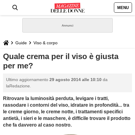
MENU
HOME
NEWS
Guide
Viso & corpo
STILE
Quale crema per il viso è giusta
per me?
BIOGRAFIE
Ultimo aggiornamento
29 agosto 2014 alle 10:10
da
DEFINIZIONI
laRedazione.
Ritrovare la luminosità perduta, levigare i tratti,
GASTRONOMIA
rassodare i contorni del viso, idratare in profondità... tra
le creme giorno, le creme notte, i trattamenti specifici
CAPELLI
antietà, i sieri e le maschere, è difficile trovare il prodotto
che fa davvero al caso nostro.
SESSO