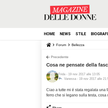
HOME
NEWS
STILE
BIOGRAF
Forum
Bellezza
Precedente
Cosa ne pensate della fasc
Frida
- 19 nov 2017 alle 13:05
Vanessa -
19 nov 2017 alle 21:
Ciao a tutte mi é stata regalata una f
ferro che si legano sulla testa, cos
Share