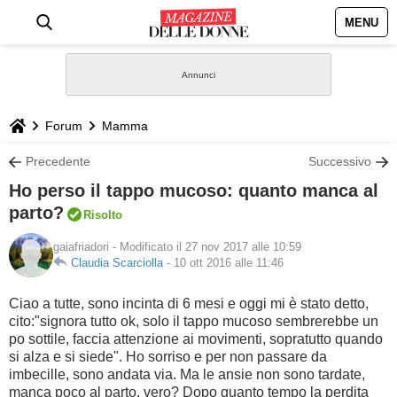
MENU
HOME
NEWS
Forum
Mamma
STILE
Precedente
Successivo
Ho perso il tappo mucoso: quanto manca al
BIOGRAFIE
parto?
Risolto
gaiafriadori
- Modificato il 27 nov 2017 alle 10:59
DEFINIZIONI
Claudia Scarciolla
-
10 ott 2016 alle 11:46
GASTRONOMIA
Ciao a tutte, sono incinta di 6 mesi e oggi mi è stato detto,
cito:"signora tutto ok, solo il tappo mucoso sembrerebbe un
CAPELLI
po sottile, faccia attenzione ai movimenti, sopratutto quando
si alza e si siede". Ho sorriso e per non passare da
imbecille, sono andata via. Ma le ansie non sono tardate,
SESSO
manca poco al parto, vero? Dopo quanto tempo la perdita