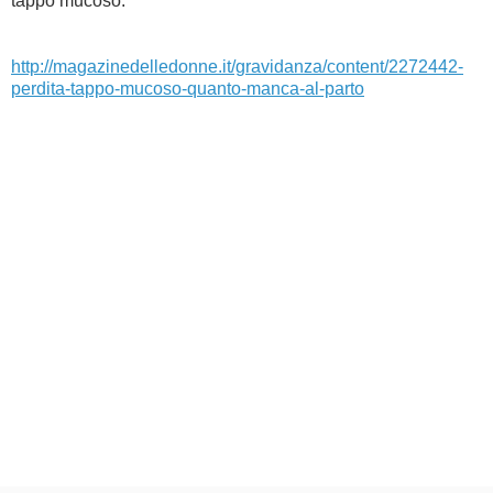
tappo mucoso:
http://magazinedelledonne.it/gravidanza/content/2272442-
perdita-tappo-mucoso-quanto-manca-al-parto