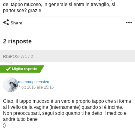
del tappo mucoso, in generale si entra in travaglio, si
partorisce? grazie
BAMBINO
Share
DIETA
2 risposte
GUIDE
RISPOSTA 1 / 2
FORUM
Miglior risposta
mammapprensiva
7 ott 2016 alle 15:16
Ciao, il tappo mucoso è un vero e proprio tappo che si forma
al livello della vagina (internamente) quando si è incinte.
Non preoccuparti, segui solo quanto ti ha detto il medico e
andrà tutto bene
;)