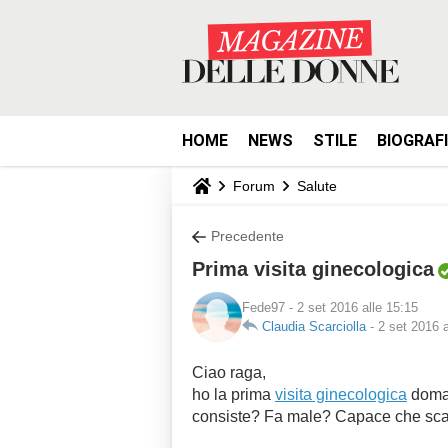
HOME
NEWS
STILE
BIOGRAF
Forum
Salute
Precedente
Prima visita ginecologica
Fede97
- 2 set 2016 alle 15:15
Claudia Scarciolla
-
2 set 2016 a
Ciao raga,
ho la prima
visita ginecologica
doman
consiste? Fa male? Capace che scapp