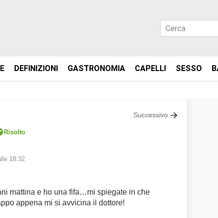
IE
DEFINIZIONI
GASTRONOMIA
CAPELLI
SESSO
B
Successivo
Risolto
lle 18:32
i mattina e ho una fifa…mi spiegate in che
o appena mi si avvicina il dottore!