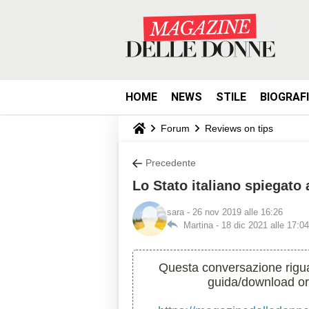
HOME
NEWS
STILE
BIOGRAF
Forum
Reviews on tips
Precedente
Lo Stato italiano spiegato
sara
- 26 nov 2019 alle 16:26
Martina -
18 dic 2021 alle 17:04
Questa conversazione riguar
guida/download orig