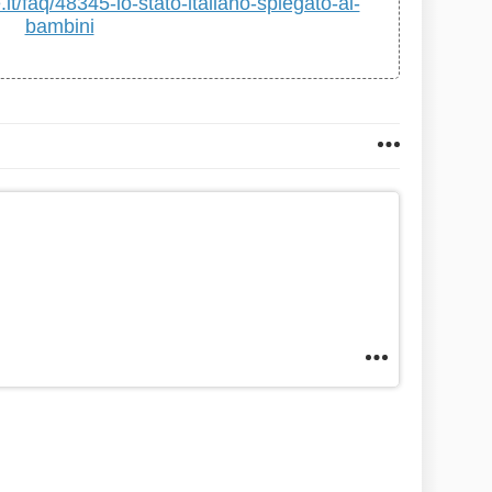
t/faq/48345-lo-stato-italiano-spiegato-ai-
bambini