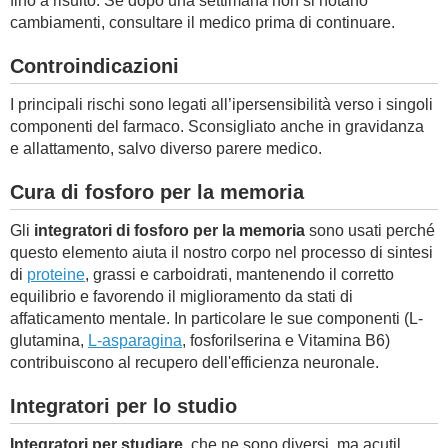
fino a risulto. Se dopo una settimana non si notano
cambiamenti, consultare il medico prima di continuare.
Controindicazioni
I principali rischi sono legati all’ipersensibilità verso i singoli
componenti del farmaco. Sconsigliato anche in gravidanza
e allattamento, salvo diverso parere medico.
Cura di fosforo per la memoria
Gli
integratori di fosforo per la memoria
sono usati perché
questo elemento aiuta il nostro corpo nel processo di sintesi
di
proteine
, grassi e carboidrati, mantenendo il corretto
equilibrio e favorendo il miglioramento da stati di
affaticamento mentale. In particolare le sue componenti (L-
glutamina,
L-asparagina
, fosforilserina e Vitamina B6)
contribuiscono al recupero dell'efficienza neuronale.
Integratori per lo studio
Integratori per studiare
, che ne sono diversi, ma acutil