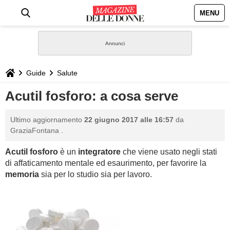
MENU
HOME
NEWS
Guide
Salute
STILE
Acutil fosforo: a cosa serve
BIOGRAFIE
Ultimo aggiornamento
22 giugno 2017 alle 16:57
da
GraziaFontana
.
DEFINIZIONI
Acutil fosforo
è un
integratore
che viene usato negli stati
di affaticamento mentale ed esaurimento, per favorire la
GASTRONOMIA
memoria
sia per lo studio sia per lavoro.
CAPELLI
SESSO