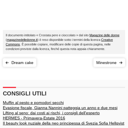
Il documento intitolato « Crostata pere e cioccolato » dal sito
Magazine delle donne
(
magazinedelledonne.it
) è reso disponibile sotto i termini della licenza
Creative
Commons
. È possibile copiare, modificare delle copie di questa pagina, nelle
condizioni previste dalla licenza, finché questa nota appaia chiaramente.
Dream cake
Minestrone
CONSIGLI UTILI
Muffin al pesto e pomodori secchi
Evasione fiscale, Gianna Nannini patteggia un anno e due mesi
Lifting al seno: dai costi ai rischi, i consigli dell'esperto
HERMES - Primavera-Estate 2016
Il beauty look nuziale della neo principessa di Svezia Sofia Hellqvist