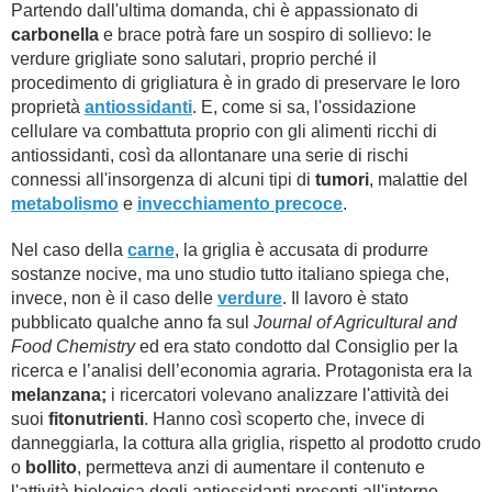
Partendo dall'ultima domanda, chi è appassionato di
carbonella
e brace potrà fare un sospiro di sollievo: le
verdure grigliate sono salutari, proprio perché il
procedimento di grigliatura è in grado di preservare le loro
proprietà
antiossidanti
. E, come si sa, l'ossidazione
cellulare va combattuta proprio con gli alimenti ricchi di
antiossidanti, così da allontanare una serie di rischi
connessi all'insorgenza di alcuni tipi di
tumori
, malattie del
metabolismo
e
invecchiamento precoce
.
Nel caso della
carne
, la griglia è accusata di produrre
sostanze nocive, ma uno studio tutto italiano spiega che,
invece, non è il caso delle
verdure
. Il lavoro è stato
pubblicato qualche anno fa sul
Journal of Agricultural and
Food Chemistry
ed era stato condotto dal Consiglio per la
ricerca e l’analisi dell’economia agraria. Protagonista era la
melanzana;
i ricercatori volevano analizzare l'attività dei
suoi
fitonutrienti
. Hanno così scoperto che, invece di
danneggiarla, la cottura alla griglia, rispetto al prodotto crudo
o
bollito
, permetteva anzi di aumentare il contenuto e
l'attività biologica degli antiossidanti presenti all'interno