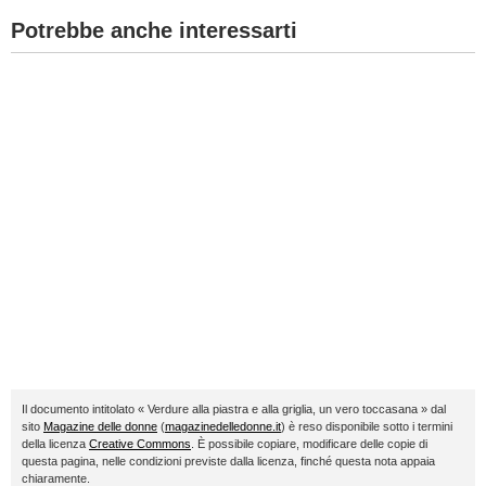
Potrebbe anche interessarti
Il documento intitolato « Verdure alla piastra e alla griglia, un vero toccasana » dal
sito
Magazine delle donne
(
magazinedelledonne.it
) è reso disponibile sotto i termini
della licenza
Creative Commons
. È possibile copiare, modificare delle copie di
questa pagina, nelle condizioni previste dalla licenza, finché questa nota appaia
chiaramente.