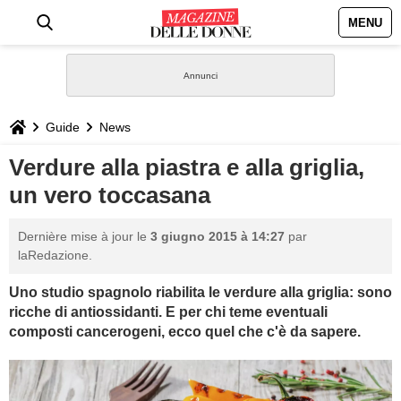
MENU
HOME
NEWS
Guide
News
STILE
Verdure alla piastra e alla griglia,
un vero toccasana
BIOGRAFIE
Dernière mise à jour le
3 giugno 2015 à 14:27
par
DEFINIZIONI
laRedazione.
Uno studio spagnolo riabilita le verdure alla griglia: sono
GASTRONOMIA
ricche di antiossidanti. E per chi teme eventuali
composti cancerogeni, ecco quel che c'è da sapere.
CAPELLI
SESSO