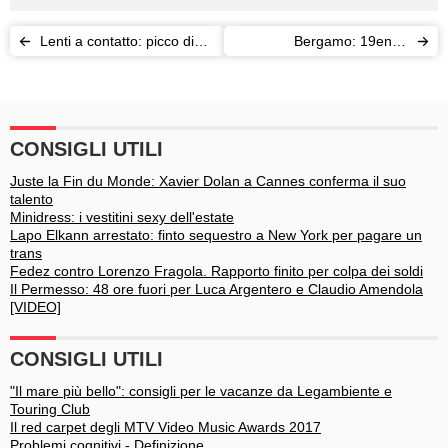
Lenti a contatto: picco di
Bergamo: 19enne
infezioni
accoltellata dal marito e
dall'amante muore sulla
pista ciclabile
CONSIGLI UTILI
Juste la Fin du Monde: Xavier Dolan a Cannes conferma il suo
talento
Minidress: i vestitini sexy dell'estate
Lapo Elkann arrestato: finto sequestro a New York per pagare un
trans
Fedez contro Lorenzo Fragola. Rapporto finito per colpa dei soldi
Il Permesso: 48 ore fuori per Luca Argentero e Claudio Amendola
[VIDEO]
CONSIGLI UTILI
"Il mare più bello": consigli per le vacanze da Legambiente e
Touring Club
Il red carpet degli MTV Video Music Awards 2017
Problemi cognitivi - Definizione