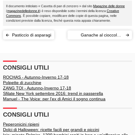
Il documento intitolato « Casetta di pan di zenzero » dal sito
Magazine delle donne
(
magazinedelledonne.it
) è reso disponibile sotto i termini della licenza
Creative
Commons
. È possibile copiare, modificare delle copie di questa pagina, nelle
condizioni previste dalla licenza, finché questa nota appaia chiaramente.
Pasticcio di asparagi
Ganache al cioccolato
fondente
CONSIGLI UTILI
ROCHAS - Autunno-Inverno 17-18
Polpette di zucchine
ZANG TOI - Autunno-Inverno 17-18
Sfilate New York settembre 2016: trend in passerella
Manuel - The Voice: per l'ex di Amici il sogno continua
CONSIGLI UTILI
Peperonicini ripieni
Dolci di Halloween: ricette facili per grandi e piccini