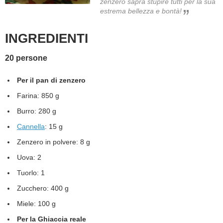
zenzero saprà stupire tutti per la sua
estrema bellezza e bontà!
BAMBINO
INGREDIENTI
DIETA
20 persone
GUIDE
Per il pan di zenzero
FORUM
Farina: 850 g
Burro: 280 g
Cannella
: 15 g
Zenzero in polvere: 8 g
Uova: 2
Tuorlo: 1
Zucchero: 400 g
Miele: 100 g
Per la Ghiaccia reale