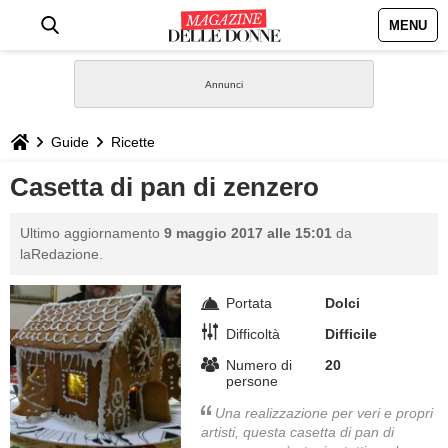
MENU
HOME
NEWS
Guide
Ricette
STILE
Casetta di pan di zenzero
BIOGRAFIE
Ultimo aggiornamento
9 maggio 2017 alle 15:01
da
laRedazione.
DEFINIZIONI
Portata
Dolci
GASTRONOMIA
Difficoltà
Difficile
Numero di
20
persone
CAPELLI
Una realizzazione per veri e propri
artisti, questa casetta di pan di
SESSO