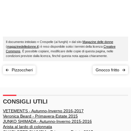
Il documento intitolato « Crespelle (ai funghi) » dal sito
Magazine delle donne
(
magazinedelledonne.it
) è reso disponibile sotto i termini della licenza
Creative
Commons
. È possibile copiare, modificare delle copie di questa pagina, nelle
condizioni previste dalla licenza, finché questa nota appaia chiaramente.
Pizzoccheri
Gnocco fritto
CONSIGLI UTILI
VETEMENTS - Autunno-Inverno 2016-2017
Veronica Beard - Primavera-Estate 2015
JUNKO SHIMADA - Autunno-Inverno 2015-2016
Arista al lardo di colonnata