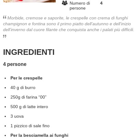
Numero di
4
persone
BAMBINO
Morbide, cremose e saporite, le crespelle con crema di funghi
champignon e fontina sono il primo piatto dell’autunno e dell’inizio
DIETA
dell’inverno dal cuore filante che conquista anche i palati più difficili.
GUIDE
INGREDIENTI
FORUM
4 persone
Per le crespelle
40 g di burro
250g di farina “00”
500 g di latte intero
3 uova
1 pizzico di sale fino
Per la besciamella ai funghi