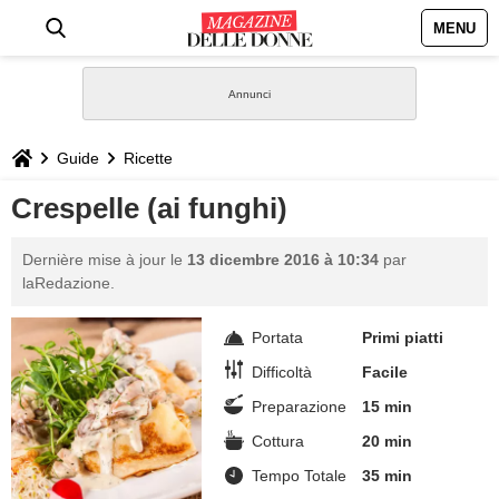
MENU
HOME
NEWS
Guide
Ricette
STILE
Crespelle (ai funghi)
BIOGRAFIE
Dernière mise à jour le
13 dicembre 2016 à 10:34
par
laRedazione.
DEFINIZIONI
Portata
Primi piatti
GASTRONOMIA
Difficoltà
Facile
Preparazione
15 min
CAPELLI
Cottura
20 min
Tempo Totale
35 min
SESSO