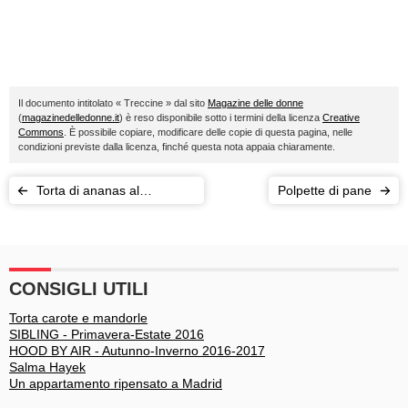
Il documento intitolato « Treccine » dal sito
Magazine delle donne
(
magazinedelledonne.it
) è reso disponibile sotto i termini della licenza
Creative
Commons
. È possibile copiare, modificare delle copie di questa pagina, nelle
condizioni previste dalla licenza, finché questa nota appaia chiaramente.
Torta di ananas al
Polpette di pane
caramello
CONSIGLI UTILI
Torta carote e mandorle
SIBLING - Primavera-Estate 2016
HOOD BY AIR - Autunno-Inverno 2016-2017
Salma Hayek
Un appartamento ripensato a Madrid