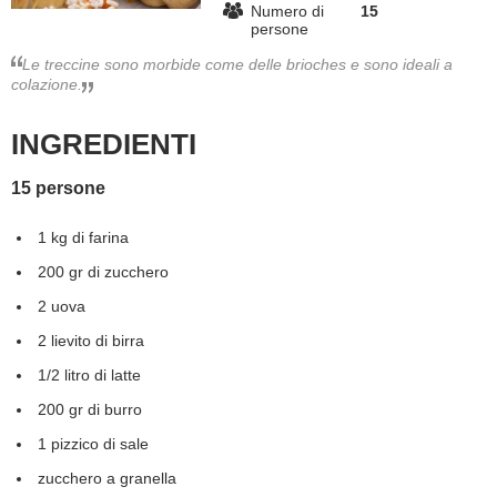
Numero di
15
persone
BAMBINO
Le treccine sono morbide come delle brioches e sono ideali a
colazione.
DIETA
INGREDIENTI
GUIDE
15 persone
FORUM
1 kg di farina
200 gr di zucchero
2 uova
2 lievito di birra
1/2 litro di latte
200 gr di burro
1 pizzico di sale
zucchero a granella