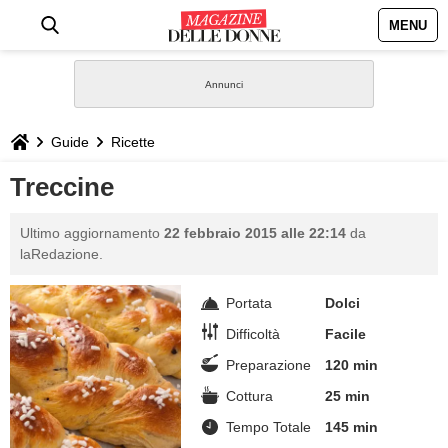
MENU
HOME
NEWS
Guide
Ricette
STILE
Treccine
BIOGRAFIE
Ultimo aggiornamento
22 febbraio 2015 alle 22:14
da
laRedazione.
DEFINIZIONI
Portata
Dolci
GASTRONOMIA
Difficoltà
Facile
Preparazione
120 min
CAPELLI
Cottura
25 min
Tempo Totale
145 min
SESSO