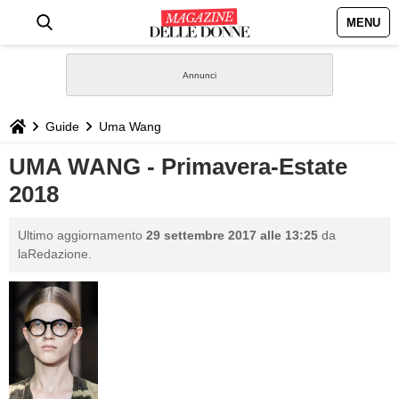
MENU
HOME
NEWS
Guide
Uma Wang
STILE
UMA WANG - Primavera-Estate
2018
BIOGRAFIE
Ultimo aggiornamento
29 settembre 2017 alle 13:25
da
DEFINIZIONI
laRedazione.
GASTRONOMIA
CAPELLI
SESSO