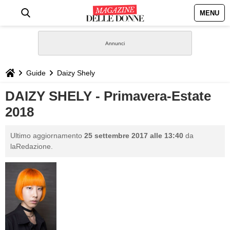
MENU
HOME
NEWS
Guide
Daizy Shely
STILE
DAIZY SHELY - Primavera-Estate
2018
BIOGRAFIE
Ultimo aggiornamento
25 settembre 2017 alle 13:40
da
DEFINIZIONI
laRedazione.
GASTRONOMIA
CAPELLI
SESSO