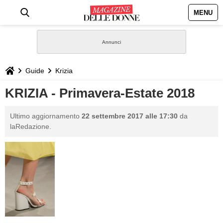
MENU
HOME
NEWS
Guide
Krizia
STILE
KRIZIA - Primavera-Estate 2018
BIOGRAFIE
Ultimo aggiornamento
22 settembre 2017 alle 17:30
da
laRedazione.
DEFINIZIONI
GASTRONOMIA
CAPELLI
SESSO