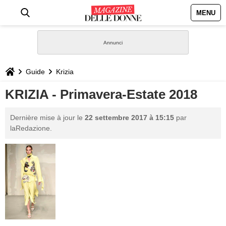
MENU
HOME
NEWS
Guide
Krizia
STILE
KRIZIA - Primavera-Estate 2018
BIOGRAFIE
Dernière mise à jour le
22 settembre 2017 à 15:15
par
laRedazione.
DEFINIZIONI
GASTRONOMIA
CAPELLI
SESSO