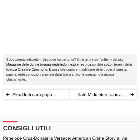
Il documento intitolato « Beyoncé ha partorito? Il mistero è su Twitter » dal sito
Magazine delle donne
(
magazinedelledonne.it
) è reso disponibile sotto i termini della
licenza
Creative Commons
. È possibile copiare, modificare delle copie di questa
pagina, nelle condizioni previste dalla licenza, finché questa nota appaia
chiaramente.
Alex Britti sarà papà:
Kate Middleton tra invidie
"Nicole mamma a giorni"
regali e segreti di bellezza
CONSIGLI UTILI
Penelope Cruz-Donatella Versace: American Crime Story al via