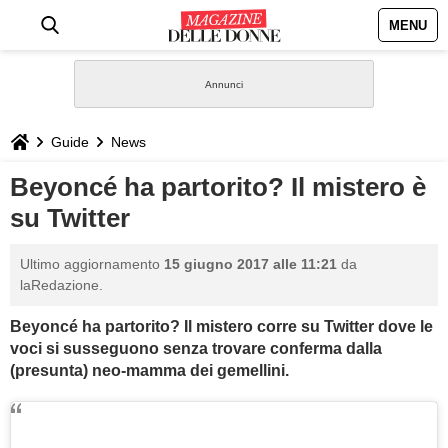
MENU
HOME
NEWS
Guide
News
STILE
Beyoncé ha partorito? Il mistero è
su Twitter
BIOGRAFIE
Ultimo aggiornamento
15 giugno 2017 alle 11:21
da
DEFINIZIONI
laRedazione.
Beyoncé ha partorito? Il mistero corre su Twitter dove le
GASTRONOMIA
voci si susseguono senza trovare conferma dalla
(presunta) neo-mamma dei gemellini.
CAPELLI
SESSO