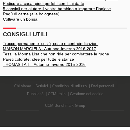
Pedicure a casa: piedi perfetti con il fai da te
5 consigli per aiutare il vostro bambino a imparare l’inglese
Ragù di carne (alla bolognese)
Coltivare un bonsai
CONSIGLI UTILI
Trucco permanente: cos'è, costo e controindicazioni
MAISON MARGIELA - Autunno-Inverno 2016-2017
Tess, la Monna Lisa che non ride per combattere le rughe
Pareti colorate: idee per tutte le stanze
THOMAS TAIT - Autunno-Inverno 2015-2016
Chi siamo
Scrivici
Condizioni di utilizzo
Dati personali
Pubblicità
CCM Italia
Gestione dei cookie
CCM Benchmark Group