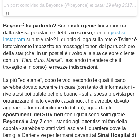
Un post condiviso da Beyoncé (@beyonce)
in data:
19 Mag 2017 alle ore 17:12 PDT
Beyoncé ha partorito?
Sono
nati i gemellini
annunciati
dalla stessa popstar, nel febbraio scorso, con un
post su
Instagram
subito virale? Il dubbio dilaga sulla rete e Twitter è
letteralmente impazzito tra messaggi teneri del parrucchiere
della star (che, in un post si è rivolto alla sua celebre cliente
con un
"Tieni duro, Mama",
lasciando intendere che il
travaglio è in corso), e mezze indiscrezioni.
La più "eclatante", dopo le voci secondo le quali il parto
avrebbe dovuto avvenire in casa (con tanto di informazioni -
rivelatesi poi bufale belle e buone - sulla spesa prevista per
organizzare il lieto evento casalingo, che avrebbe dovuto
aggirarsi attorno al milione di dollari), riguarda gli
spostamenti dei SUV neri
con i quali sono soliti girare
Beyoncé e Jay-Z
che - stando agli attentissimi fan della
coppia - sarebbero stati visti lasciare il quartiere dove la
famiglia Carter vive per fermarsi davanti al
Sinai Hospital di