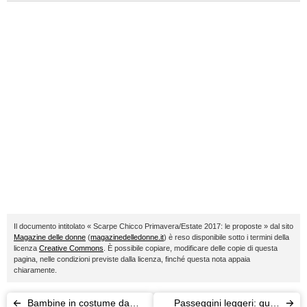
Il documento intitolato « Scarpe Chicco Primavera/Estate 2017: le proposte » dal sito
Magazine delle donne
(
magazinedelledonne.it
) è reso disponibile sotto i termini della
licenza
Creative Commons
. È possibile copiare, modificare delle copie di questa
pagina, nelle condizioni previste dalla licenza, finché questa nota appaia
chiaramente.
Bambine in costume da
Passeggini leggeri: quali