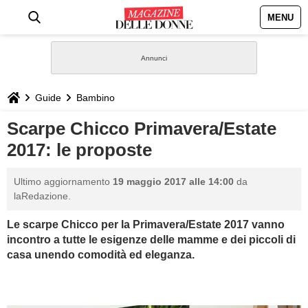
MENU
HOME
NEWS
Guide
Bambino
STILE
Scarpe Chicco Primavera/Estate
2017: le proposte
BIOGRAFIE
Ultimo aggiornamento
19 maggio 2017 alle 14:00
da
DEFINIZIONI
laRedazione.
Le scarpe Chicco per la Primavera/Estate 2017 vanno
GASTRONOMIA
incontro a tutte le esigenze delle mamme e dei piccoli di
casa unendo comodità ed eleganza.
CAPELLI
SESSO