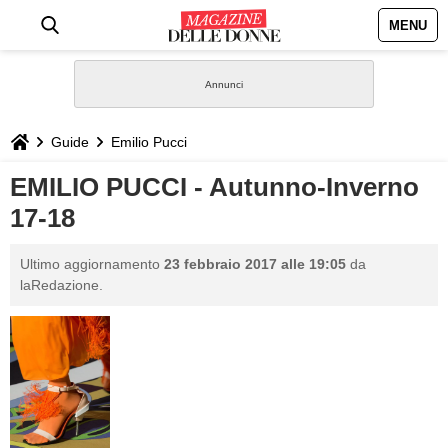
MENU
HOME
NEWS
Guide
Emilio Pucci
STILE
EMILIO PUCCI - Autunno-Inverno
17-18
BIOGRAFIE
Ultimo aggiornamento
23 febbraio 2017 alle 19:05
da
DEFINIZIONI
laRedazione.
GASTRONOMIA
CAPELLI
SESSO