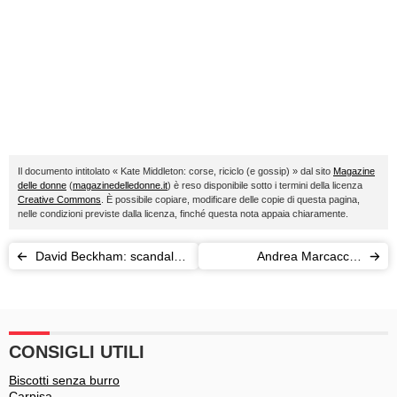
Il documento intitolato « Kate Middleton: corse, riciclo (e gossip) » dal sito
Magazine
delle donne
(
magazinedelledonne.it
) è reso disponibile sotto i termini della licenza
Creative Commons
. È possibile copiare, modificare delle copie di questa pagina,
nelle condizioni previste dalla licenza, finché questa nota appaia chiaramente.
David Beckham: scandalo
Andrea Marcaccini
sulle mail rubate
eliminato dall’Isola dei
Famosi per l’ex fidanzata
CONSIGLI UTILI
Biscotti senza burro
Carpisa