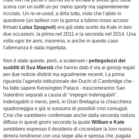
scena con un outfit un po' meno
sporty
ma sapientemente
riciclato. Un
re-re-used,
a dirla tutta, visto che l'abito in
questione (un tailleur con la gonna a tubino rosso acceso
firmato
Luisa Spagnoli
) era già stato scelto da Kate in ben
due occasioni, la prima nel 2011 e la seconda nel 2014. Una
volta ogni tre anni, insomma, e anche in questo caso
l'alternanza è stata rispettata.
Non è stato questo, però, a scatenare i
pettegolezzi dei
sudditi di Sua Maestà
che hanno dato il via ai gossip regali
per due notizie distinti ma egualmente recenti. La prima
riguarda l'agenda istituzionale dei Duchi di Cambridge che -
ha fatto sapere Kensington Palace - trascorreranno San
Valentino separati a causa di "impegni inderogabili".
Inderogabili o meno, però, in Gran Bretagna la chiacchiera
spadroneggia e già si sussurra di possibili crisi coniugali.
Crisi che sarebbero confermate anche dalla seconda notizia
diffusa in questi giorni secondo la quale
William e Kate
avrebbero espresso il desiderio di circondare la loro nuova
dimora londinese con una siepe alta e spessa che, pagata