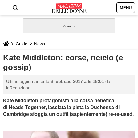
MENU
HOME
NEWS
Guide
News
STILE
Kate Middleton: corse, riciclo (e
gossip)
BIOGRAFIE
Ultimo aggiornamento
6 febbraio 2017 alle 18:01
da
DEFINIZIONI
laRedazione.
Kate Middleton protagonista alla corsa benefica
GASTRONOMIA
di
Heads Together, lasciata la pista la Duchessa di
Cambridge sfoggia un outfit (sapientemente) re-re-used.
CAPELLI
SESSO