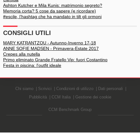
Ashton Kutcher e Mila Kunis: matrimonio segreto?
Memoria corta? 5 cose da sapere (e ricordare)
#escile, l’hashtag che ha mandato in tilt gli ormoni
CONSIGLI UTILI
MARY KATRANTZOU - Autunno-Inverno 17-18
ANNE SOFIE MADSEN - Primavera-Estate 2017
Crepes alla nutella
Primo eliminato Grande Fratello Vip: fuori Costantino
Festa in piscina: l'outfit ideale
Chi siamo
Scrivici
Condizioni di utilizzo
Dati personali
Pubblicità
CCM Italia
Gestione dei cookie
CCM Benchmark Group