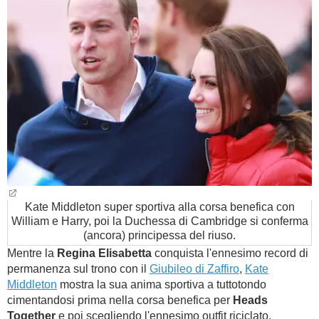
BAMBINO
DIETA
GUIDE
FORUM
Kate Middleton super sportiva alla corsa benefica con
William e Harry, poi la Duchessa di Cambridge si conferma
(ancora) principessa del riuso.
Mentre la
Regina Elisabetta
conquista l'ennesimo record di
permanenza sul trono con il
Giubileo di Zaffiro
,
Kate
Middleton
mostra la sua anima sportiva a tuttotondo
cimentandosi prima nella corsa benefica per
Heads
Together
e poi scegliendo l'ennesimo outfit riciclato.