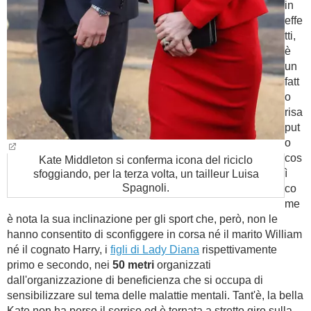
in
effe
tti,
è
un
fatt
o
risa
put
o
cos
Kate Middleton si conferma icona del riciclo
ì
sfoggiando, per la terza volta, un tailleur Luisa
Spagnoli.
co
me
è nota la sua inclinazione per gli sport che, però, non le
hanno consentito di sconfiggere in corsa né il marito William
né il cognato Harry, i
figli di Lady Diana
rispettivamente
primo e secondo, nei
50 metri
organizzati
dall'organizzazione di beneficienza che si occupa di
sensibilizzare sul tema delle malattie mentali. Tant'è, la bella
Kate non ha perso il sorriso ed è tornata a stretto giro sulla