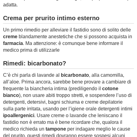
adatta.
Crema per prurito intimo esterno
Un primo rimedio per alleviare il fastidio sono di solito delle
creme
blandamente anestetiche che si possono acquista in
farmacia
. Ma attenzione: è comunque bene informare il
medico prima di utilizzarle
Rimedi: bicarbonato?
C’è chi parla di lavande al
bicarbonato
, alla camomilla,
all’aloe. Prima ancora, sarebbe bene provare a cambiare di
frequente la biancheria intima (prediligendo il
cotone
bianco
), non usare abiti troppo stretti, e sospendere l’uso di
detergenti, detersivi, bagni schiuma e creme depilatorie
sulla parte irritata, usando per l’igiene orale detergenti intimi
ipoallergenici
. Usare creme o lavande che leniscano il
fastidio non è errato ma è bene ricordare che, qualora il
medico richieda un
tampone
per indagare meglio le cause
del prurito, questi rimedi dovranno essere sospesi alcuni