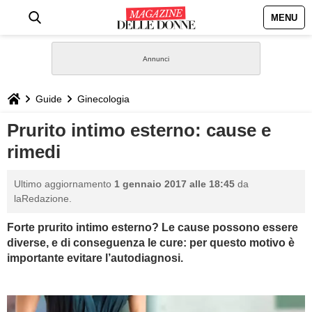
MENU
HOME
NEWS
Guide
Ginecologia
STILE
Prurito intimo esterno: cause e
rimedi
BIOGRAFIE
Ultimo aggiornamento
1 gennaio 2017 alle 18:45
da
DEFINIZIONI
laRedazione.
Forte prurito intimo esterno? Le cause possono essere
GASTRONOMIA
diverse, e di conseguenza le cure: per questo motivo è
importante evitare l’autodiagnosi.
CAPELLI
SESSO