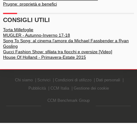
Prugne: proprietà e benefici
CONSIGLI UTILI
Torta Millefoglie
MUGLER - Autunno-Inverno 17-18
Song To Song: al cinema l’amore da Michael Fassbender a Ryan
Gosling
Gucci Fashion Show: sfilata tra fiocchi e oversize [Video]
House Of Holland - Primavera-Estate 2015
Chi siamo
Scrivici
Condizioni di utilizzo
Dati personali
Pubblicità
CCM Italia
Gestione dei cookie
CCM Benchmark Group