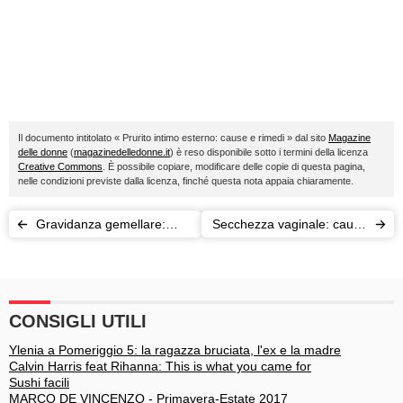
Il documento intitolato « Prurito intimo esterno: cause e rimedi » dal sito
Magazine
delle donne
(
magazinedelledonne.it
) è reso disponibile sotto i termini della licenza
Creative Commons
. È possibile copiare, modificare delle copie di questa pagina,
nelle condizioni previste dalla licenza, finché questa nota appaia chiaramente.
Gravidanza gemellare:
Secchezza vaginale: cause
cause e rischi
e rimedi
CONSIGLI UTILI
Ylenia a Pomeriggio 5: la ragazza bruciata, l'ex e la madre
Calvin Harris feat Rihanna: This is what you came for
Sushi facili
MARCO DE VINCENZO - Primavera-Estate 2017