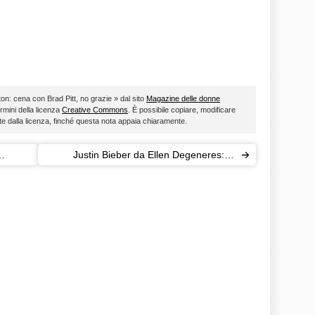
ston: cena con Brad Pitt, no grazie » dal sito
Magazine delle donne
ermini della licenza
Creative Commons
. È possibile copiare, modificare
ste dalla licenza, finché questa nota appaia chiaramente.
Justin Bieber da Ellen Degeneres: le
confessioni del cantante