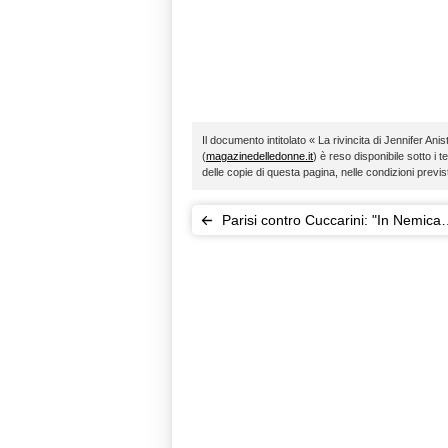
Il documento intitolato « La rivincita di Jennifer Ani
(
magazinedelledonne.it
) è reso disponibile sotto i t
delle copie di questa pagina, nelle condizioni previ
Parisi contro Cuccarini: "In Nemica
Amatissima ero solo un'ospite"