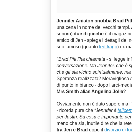
Jennifer Aniston snobba Brad Pit
una cena in nome dei vecchi tempi. A
sonoro)
due di picche
è il magazin
amico di Jen - spiega i dettagli del n
suo famoso (quanto
fedifrago
) ex ma
"Brad Pitt l'ha chiamata
- si legge inf
conversazione. Ma Jennifer, che è sp
che gli sta vicino spiritualmente, ma 
Speranza realizzata? Meravigliosa
di punto in bianco - dopo l'arci-medi
Mrs Smith alias Angelina Jolie
?
Ovviamente non è dato sapere ma l’
- ricorda pure che
“Jennifer è
felice
per Justin. Sa cosa è importante per 
meno che sia, inutile dire che la ret
tra Jen e Brad
dopo il
divorzio di lui