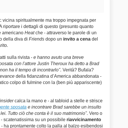
t
: vicina spiritualmente ma troppo impegnata per
 riportare i dettagli di questo (presunto quanto
e americano
Heat
che - attraverso le parole di un
o della diva di
Friends
dopo un
invito a cena
del
rito.
atti sulla rivista -
e hanno avuto una breve
osata con l'attore Justin Theroux ha detto a Brad
non ha il tempo di incontrarlo".
Verità? Bufala?
revance
della fidanzatina d’America abbandonata -
atico colpo di fulmine con la (ben più appariscente)
insider
calca la mano e - al tabloid a stelle e strisce
mente sposata
e incontrare Brad sarebbe un insulto
lei. Tutto ciò che conta è il suo matrimonio".
Vero o
e - scatenatissima su un possibile
riavvicinamento
- ha prontamente colto la palla al balzo esibendosi