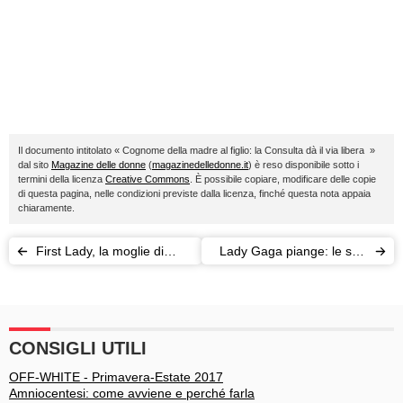
Il documento intitolato « Cognome della madre al figlio: la Consulta dà il via libera »
dal sito
Magazine delle donne
(
magazinedelledonne.it
) è reso disponibile sotto i
termini della licenza
Creative Commons
. È possibile copiare, modificare delle copie
di questa pagina, nelle condizioni previste dalla licenza, finché questa nota appaia
chiaramente.
First Lady, la moglie di
Lady Gaga piange: le star
Trump: Melania e le donne
sui social dopo la vittoria di
che non rappresenta
Trump
CONSIGLI UTILI
OFF-WHITE - Primavera-Estate 2017
Amniocentesi: come avviene e perché farla