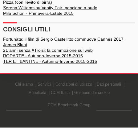
Pizza (con lievito di birra)
Serena Williams su Vanity Fair: pancione a nudo
Mila Schon - Primavera-Estate 2015
CONSIGLI UTILI
Fortunata: il film di Sergio Castellitto commuove Cannes 2017
James Blunt
21 anni senza #Troisi: la commozione sul web
RODARTE - Autunno-Inverno 2015-2016
TER ET BANTINE - Autunno-Inverno 2015-2016
Chi siamo
Scrivici
Condizioni di utilizzo
Dati personali
Pubblicità
CCM Italia
Gestione dei cookie
CCM Benchmark Group