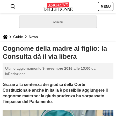
MENU
HOME
NEWS
Guide
News
STILE
Cognome della madre al figlio: la
Consulta dà il via libera
BIOGRAFIE
Ultimo aggiornamento
9 novembre 2016 alle 13:00
da
DEFINIZIONI
laRedazione.
Grazie alla sentenza dei giudici della Corte
GASTRONOMIA
Costituzionale anche in Italia è possibile aggiungere il
cognome materno: la giurisprudenza ha sorpassato
CAPELLI
l'impasse del Parlamento.
SESSO