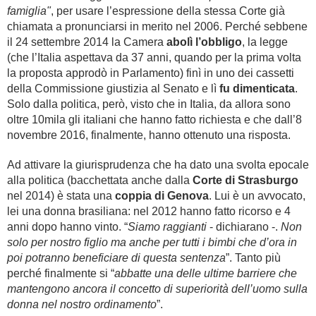
famiglia"
, per usare l’espressione della stessa Corte già
chiamata a pronunciarsi in merito nel 2006. Perché sebbene
il 24 settembre 2014 la Camera
abolì l’obbligo
, la legge
(che l’Italia aspettava da 37 anni, quando per la prima volta
la proposta approdò in Parlamento) finì in uno dei cassetti
della Commissione giustizia al Senato e lì
fu dimenticata
.
Solo dalla politica, però, visto che in Italia, da allora sono
oltre 10mila gli italiani che hanno fatto richiesta e che dall’8
novembre 2016, finalmente, hanno ottenuto una risposta.
Ad attivare la giurisprudenza che ha dato una svolta epocale
alla politica (bacchettata anche dalla
Corte di Strasburgo
nel 2014) è stata una
coppia di Genova
. Lui è un avvocato,
lei una donna brasiliana: nel 2012 hanno fatto ricorso e 4
anni dopo hanno vinto. “
Siamo raggianti
- dichiarano -.
Non
solo per nostro figlio ma anche per tutti i bimbi che d’ora in
poi potranno beneficiare di questa sentenza
”. Tanto più
perché finalmente si “
abbatte una delle ultime barriere che
mantengono ancora il concetto di superiorità dell’uomo sulla
donna nel nostro ordinamento
”.