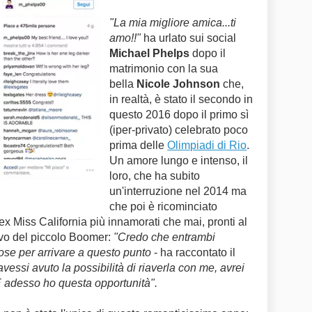
"La mia migliore amica...ti
amo!!"
ha urlato sui social
Michael Phelps
dopo il
matrimonio con la sua
bella
Nicole Johnson
che,
in realtà, è stato il secondo in
questo 2016 dopo il primo sì
(iper-privato) celebrato poco
prima delle
Olimpiadi di Rio
.
Un amore lungo e intenso, il
loro, che ha subito
un'interruzione nel 2014 ma
che poi è ricominciato
ex Miss California più innamorati che mai, pronti al
rivo del piccolo Boomer:
"Credo che entrambi
ose per arrivare a questo punto
- ha raccontato il
essi avuto la possibilità di riaverla con me, avrei
. E adesso ho questa opportunità".