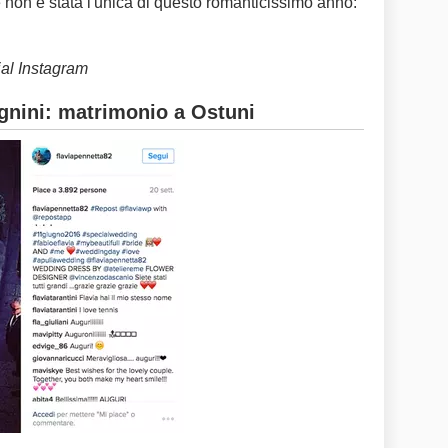
non è stata l'unica di questo romanticissimo anno:
ial Instagram
gnini: matrimonio a Ostuni