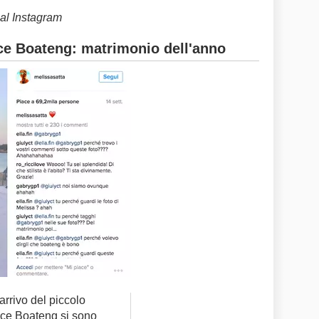
ial Instagram
nce Boateng: matrimonio dell'anno
rrivo del piccolo
nce Boateng si sono