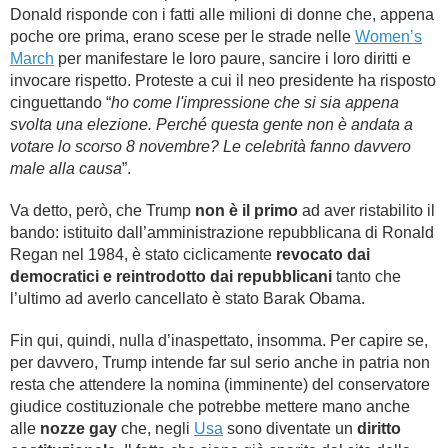
Donald risponde con i fatti alle milioni di donne che, appena
poche ore prima, erano scese per le strade nelle
Women’s
March
per manifestare le loro paure, sancire i loro diritti e
invocare rispetto. Proteste a cui il neo presidente ha risposto
cinguettando “
ho come l'impressione che si sia appena
svolta una elezione. Perché questa gente non è andata a
votare lo scorso 8 novembre? Le celebrità fanno davvero
male alla causa
”.
Va detto, però, che Trump
non è il primo
ad aver ristabilito il
bando: istituito dall’amministrazione repubblicana di Ronald
Regan nel 1984, è stato ciclicamente
revocato dai
democratici e reintrodotto dai repubblicani
tanto che
l’ultimo ad averlo cancellato è stato Barak Obama.
Fin qui, quindi, nulla d’inaspettato, insomma. Per capire se,
per davvero, Trump intende far sul serio anche in patria non
resta che attendere la nomina (imminente) del conservatore
giudice costituzionale che potrebbe mettere mano anche
alle
nozze gay
che, negli
Usa
sono diventate un
diritto