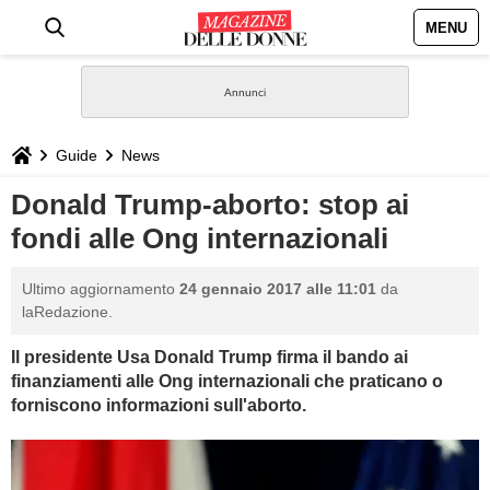
MENU
HOME
NEWS
Guide
News
STILE
Donald Trump-aborto: stop ai
fondi alle Ong internazionali
BIOGRAFIE
Ultimo aggiornamento
24 gennaio 2017 alle 11:01
da
DEFINIZIONI
laRedazione.
Il presidente Usa Donald Trump firma il bando ai
GASTRONOMIA
finanziamenti alle Ong internazionali che praticano o
forniscono informazioni sull'aborto.
CAPELLI
SESSO