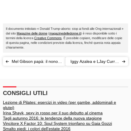
Il documento intitolato « Donald Trump-aborto: stop ai fondi alle Ong internazionali »
dal sito
Magazine delle donne
(
magazinedelledonne.it
) è reso disponibile sotto i
termini della licenza
Creative Commons
. È possibile copiare, modificare delle copie
di questa pagina, nelle condizioni previste dalla licenza, finché questa nota appaia
chiaramente.
Mel Gibson papà: il nono
Iggy Azalea e LJay Currie:
figlio è nato!
nuovo amore hot
CONSIGLI UTILI
Lezione di Pilates: esercizi in video (per gambe, addominali e
glutei)
Irina Shayk, sexy in rosso per il suo debutto al cinema
Tagli autunno 2016: le tendenze della nuova stagione
Vincitore X Factor 10: Soul System trionfano su Gaia Gozzi
Smalto piedi: i colori dell'estate 2016