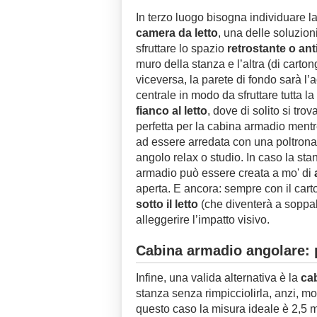
In terzo luogo bisogna individuare la 
camera da letto
, una delle soluzion
sfruttare lo spazio
retrostante o ant
muro della stanza e l’altra (di carto
viceversa, la parete di fondo sarà l
centrale in modo da sfruttare tutta l
fianco al letto
, dove di solito si tro
perfetta per la cabina armadio mentre
ad essere arredata con una poltrona
angolo relax o studio. In caso la sta
armadio può essere creata a mo' di
aperta. E ancora: sempre con il car
sotto il letto
(che diventerà a soppal
alleggerire l’impatto visivo.
Cabina armadio angolare:
Infine, una valida alternativa è la
ca
stanza senza rimpicciolirla, anzi, m
questo caso la misura ideale è 2,5 me