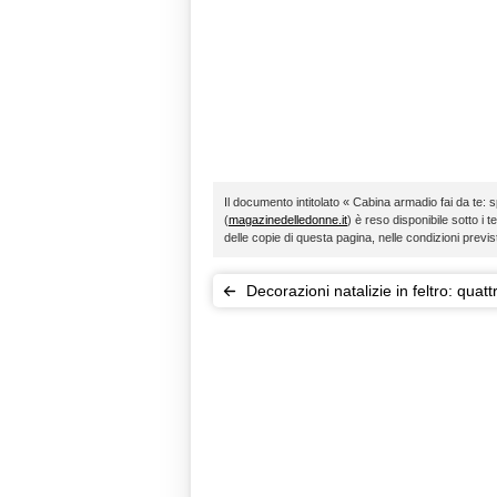
Il documento intitolato « Cabina armadio fai da te: s
(
magazinedelledonne.it
) è reso disponibile sotto i t
delle copie di questa pagina, nelle condizioni previ
Decorazioni natalizie in feltro: quatt
mura in festa