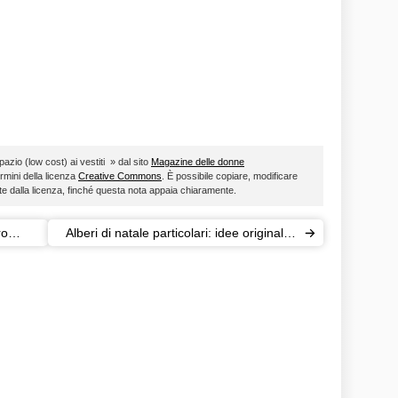
pazio (low cost) ai vestiti » dal sito
Magazine delle donne
ermini della licenza
Creative Commons
. È possibile copiare, modificare
ste dalla licenza, finché questa nota appaia chiaramente.
ro
Alberi di natale particolari: idee originali e
alternative