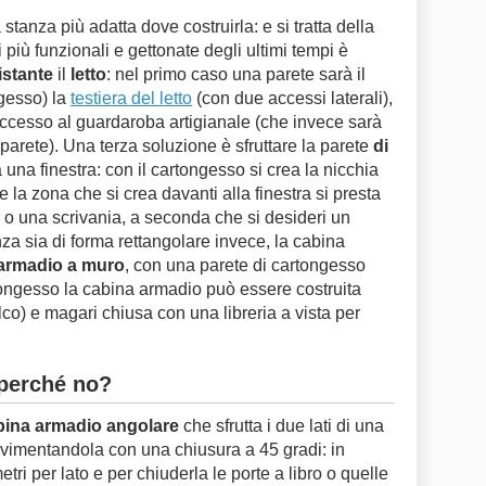
stanza più adatta dove costruirla: e si tratta della
i più funzionali e gettonate degli ultimi tempi è
istante
il
letto
: nel primo caso una parete sarà il
ngesso) la
testiera del letto
(con due accessi laterali),
’accesso al guardaroba artigianale (che invece sarà
a parete). Una terza soluzione è sfruttare la parete
di
va una finestra: con il cartongesso si crea la nicchia
 la zona che si crea davanti alla finestra si presta
 o una scrivania, a seconda che si desideri un
nza sia di forma rettangolare invece, la cabina
armadio a muro
, con una parete di cartongesso
tongesso la cabina armadio può essere costruita
co) e magari chiusa con una libreria a vista per
 perché no?
bina armadio angolare
che sfrutta i due lati di una
ovimentandola con una chiusura a 45 gradi: in
tri per lato e per chiuderla le porte a libro o quelle