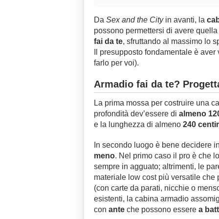
Da
Sex and the City
in avanti, la
ca
possono permettersi di avere quella 
fai da te
, sfruttando al massimo lo s
Il presupposto fondamentale è aver v
farlo per voi).
Armadio fai da te? Progetta
La prima mossa per costruire una cab
profondità dev’essere di
almeno 120
e la lunghezza di almeno
240 centi
In secondo luogo è bene decidere in
meno
. Nel primo caso il pro è che l
sempre in agguato; altrimenti, le par
materiale low cost più versatile ch
(con carte da parati, nicchie o mensol
esistenti, la cabina armadio assomi
con
ante
che possono essere
a batt