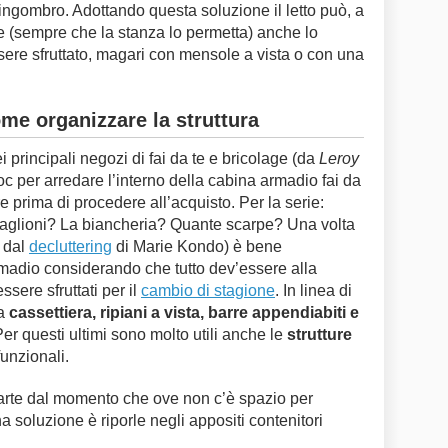
’ingombro. Adottando questa soluzione il letto può, a
 e (sempre che la stanza lo permetta) anche lo
sere sfruttato, magari con mensole a vista o con una
me organizzare la struttura
principali negozi di fai da te e bricolage (da
Leroy
oc per arredare l’interno della cabina armadio fai da
re prima di procedere all’acquisto. Per la serie:
aglioni? La biancheria? Quante scarpe? Una volta
o dal
decluttering
di Marie Kondo) è bene
rmadio considerando che tutto dev’essere alla
ssere sfruttati per il
cambio di stagione
. In linea di
na
cassettiera, ripiani a vista, barre appendiabiti e
Per questi ultimi sono molto utili anche le
strutture
funzionali.
arte dal momento che ove non c’è spazio per
na soluzione è riporle negli appositi contenitori