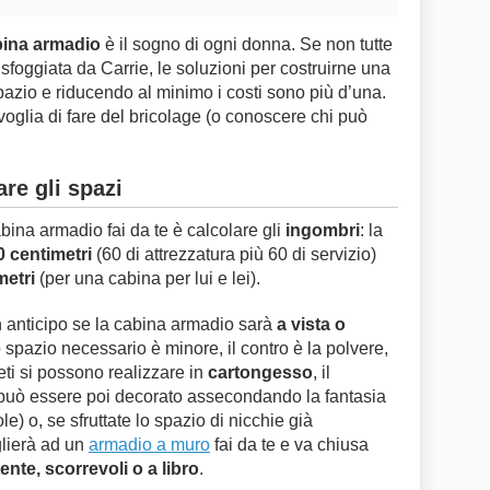
bina armadio
è il sogno di ogni donna. Se non tutte
sfoggiata da Carrie, le soluzioni per costruirne una
pazio e riducendo al minimo i costi sono più d’una.
oglia di fare del bricolage (o conoscere chi può
re gli spazi
ina armadio fai da te è calcolare gli
ingombri
: la
 centimetri
(60 di attrezzatura più 60 di servizio)
metri
(per una cabina per lui e lei).
 anticipo se la cabina armadio sarà
a vista o
o spazio necessario è minore, il contro è la polvere,
eti si possono realizzare in
cartongesso
, il
e può essere poi decorato assecondando la fantasia
e) o, se sfruttate lo spazio di nicchie già
glierà ad un
armadio a muro
fai da te e va chiusa
ente, scorrevoli o a libro
.