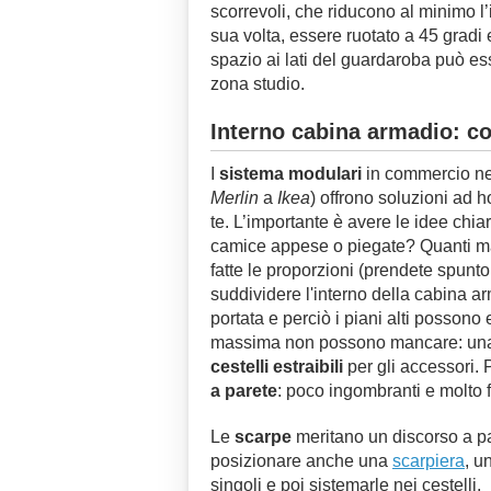
scorrevoli, che riducono al minimo l
sua volta, essere ruotato a 45 gradi
spazio ai lati del guardaroba può es
zona studio.
Interno cabina armadio: co
I
sistema modulari
in commercio nei 
Merlin
a
Ikea
) offrono soluzioni ad h
te. L’importante è avere le idee chia
camice appese o piegate? Quanti m
fatte le proporzioni (prendete spunt
suddividere l'interno della cabina a
portata e perciò i piani alti possono e
massima non possono mancare: u
cestelli estraibili
per gli accessori. 
a parete
: poco ingombranti e molto 
Le
scarpe
meritano un discorso a p
posizionare anche una
scarpiera
, u
singoli e poi sistemarle nei cestelli.