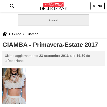
MENU
HOME
NEWS
Guide
Giamba
STILE
GIAMBA - Primavera-Estate 2017
BIOGRAFIE
Ultimo aggiornamento
23 settembre 2016 alle 19:30
da
laRedazione.
DEFINIZIONI
GASTRONOMIA
CAPELLI
SESSO