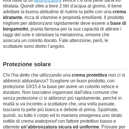
Alla base di un'
abbronzatura
veloce c'è una pelle sana ed
idratata. Quindi oltre a bere 2 litri d'acqua al giorno, è bene
adottare la buona abitudine di nutrire la pelle con una
crema
idratante
, ricca di vitamine e proprietà emollienti. Il prodotto
migliore per abbronzarsi rapidamente deve essere a
base di
bergamotto
, pianta famosa per la sua capacità di attirare i
raggi del sole e stimolare la melatonina, ormone che
assicura un colorito dorato. Fate attenzione, però, le
scottature sono dietro l'angolo.
Protezione solare
Chi l'ha detto che utilizzando una
crema protettiva
non ci si
abbronzi abbastanza? Scegliere un buon prodotto, con
protezione 10/15 è la base per avere un colorito veloce e
duraturo. Non lasciatevi ingannare dall'idea comune che
senza protezione ci si abbronzi più rapidamente, perché in
realtà si va incontro a scottature che, una volta passate,
lasciano la pelle più bianca e debole di prima. Spalmate,
quindi, su tutto il corpo ed in maniera omogenea uno strato
sottile di crema
waterproof
con fattore protettivo basso e
otterrete
un'abbronzatura sicura ed uniforme
. Provare per