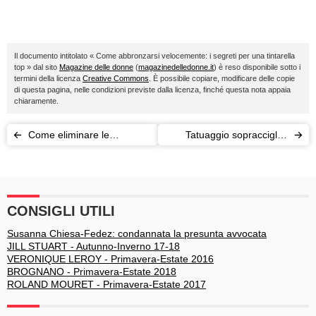
Il documento intitolato « Come abbronzarsi velocemente: i segreti per una tintarella
top » dal sito
Magazine delle donne
(
magazinedelledonne.it
) è reso disponibile sotto i
termini della licenza
Creative Commons
. È possibile copiare, modificare delle copie
di questa pagina, nelle condizioni previste dalla licenza, finché questa nota appaia
chiaramente.
Come eliminare le
Tatuaggio sopracciglia:
occhiaie: i prodotti giusti
quanto dura e come
curarlo
CONSIGLI UTILI
Susanna Chiesa-Fedez: condannata la presunta avvocata
JILL STUART - Autunno-Inverno 17-18
VERONIQUE LEROY - Primavera-Estate 2016
BROGNANO - Primavera-Estate 2018
ROLAND MOURET - Primavera-Estate 2017