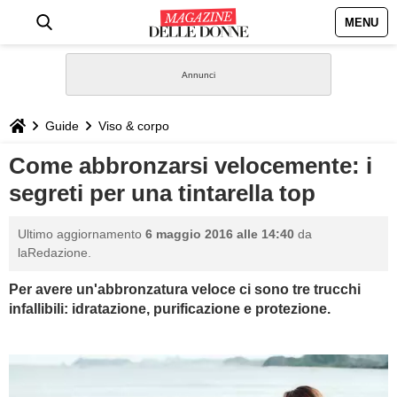
MENU
HOME
NEWS
Guide
Viso & corpo
STILE
Come abbronzarsi velocemente: i
segreti per una tintarella top
BIOGRAFIE
Ultimo aggiornamento
6 maggio 2016 alle 14:40
da
DEFINIZIONI
laRedazione.
Per avere un'abbronzatura veloce ci sono tre trucchi
GASTRONOMIA
infallibili: idratazione, purificazione e protezione.
CAPELLI
SESSO