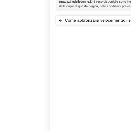
(
magazinedelledonne.it
) è reso disponibile sotto i t
delle copie di questa pagina, nelle condizioni previ
Come abbronzarsi velocemente: i s
per una tintarella top