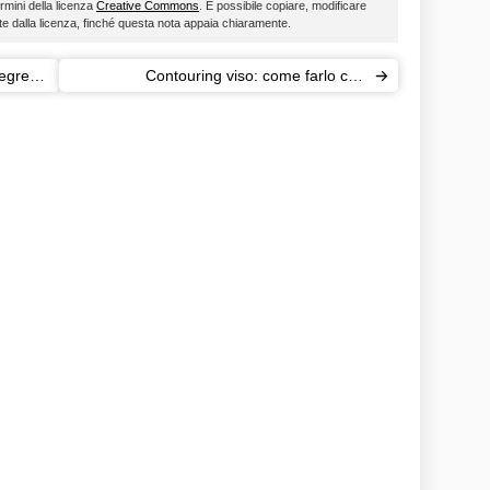
ermini della licenza
Creative Commons
. È possibile copiare, modificare
ste dalla licenza, finché questa nota appaia chiaramente.
egreti
Contouring viso: come farlo con
l'autoabbronzante