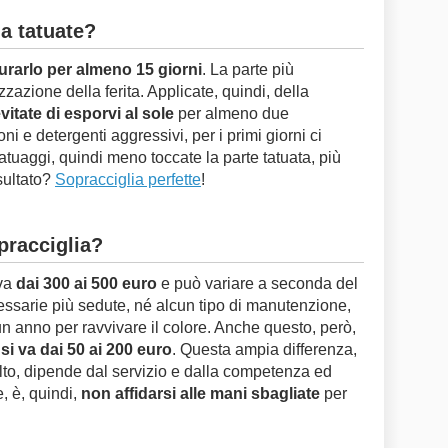
a tatuate?
urarlo per almeno 15 giorni
. La parte più
izzazione della ferita. Applicate, quindi, della
vitate di esporvi al sole
per almeno due
oni e detergenti aggressivi, per i primi giorni ci
tatuaggi, quindi meno toccate la parte tatuata, più
isultato?
Sopracciglia perfette
!
pracciglia?
 va
dai 300 ai 500 euro
e può variare a seconda del
essarie più sedute, né alcun tipo di manutenzione,
un anno per ravvivare il colore. Anche questo, però,
:
si va dai 50 ai 200 euro
. Questa ampia differenza,
alto, dipende dal servizio e dalla competenza ed
, è, quindi,
non affidarsi alle mani sbagliate
per