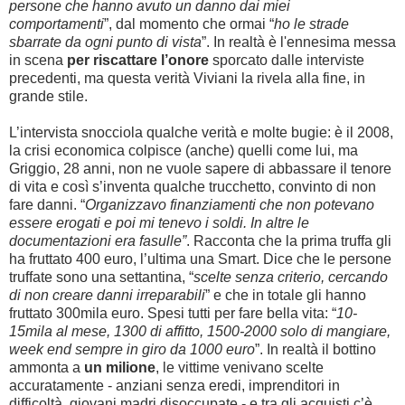
persone che hanno avuto un danno dai miei
comportamenti
”, dal momento che ormai “
ho le strade
sbarrate da ogni punto di vista
”. In realtà è l'ennesima messa
in scena
per riscattare l’onore
sporcato dalle interviste
precedenti, ma questa verità Viviani la rivela alla fine, in
grande stile.
L’intervista snocciola qualche verità e molte bugie: è il 2008,
la crisi economica colpisce (anche) quelli come lui, ma
Griggio, 28 anni, non ne vuole sapere di abbassare il tenore
di vita e così s’inventa qualche trucchetto, convinto di non
fare danni. “
Organizzavo finanziamenti che non potevano
essere erogati e poi mi tenevo i soldi. In altre le
documentazioni era fasulle”
. Racconta che la prima truffa gli
ha fruttato 400 euro, l’ultima una Smart. Dice che le persone
truffate sono una settantina, “
scelte senza criterio, cercando
di non creare danni irreparabili
” e che in totale gli hanno
fruttato 300mila euro. Spesi tutti per fare bella vita: “
10-
15mila al mese, 1300 di affitto, 1500-2000 solo di mangiare,
week end sempre in giro da 1000 euro
”. In realtà il bottino
ammonta a
un milione
, le vittime venivano scelte
accuratamente - anziani senza eredi, imprenditori in
difficoltà, giovani madri disoccupate - e tra gli acquisti c’è