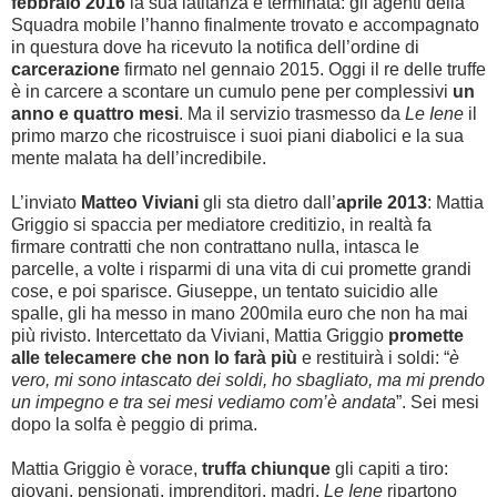
febbraio 2016
la sua latitanza è terminata: gli agenti della
Squadra mobile l’hanno finalmente trovato e accompagnato
in questura dove ha ricevuto la notifica dell’ordine di
carcerazione
firmato nel gennaio 2015. Oggi il re delle truffe
è in carcere a scontare un cumulo pene per complessivi
un
anno e quattro mesi
. Ma il servizio trasmesso da
Le Iene
il
primo marzo che ricostruisce i suoi piani diabolici e la sua
mente malata ha dell’incredibile.
L’inviato
Matteo Viviani
gli sta dietro dall’
aprile 2013
: Mattia
Griggio si spaccia per mediatore creditizio, in realtà fa
firmare contratti che non contrattano nulla, intasca le
parcelle, a volte i risparmi di una vita di cui promette grandi
cose, e poi sparisce. Giuseppe, un tentato suicidio alle
spalle, gli ha messo in mano 200mila euro che non ha mai
più rivisto. Intercettato da Viviani, Mattia Griggio
promette
alle telecamere che non lo farà più
e restituirà i soldi: “
è
vero, mi sono intascato dei soldi, ho sbagliato, ma mi prendo
un impegno e tra sei mesi vediamo com’è andata
”. Sei mesi
dopo la solfa è peggio di prima.
Mattia Griggio è vorace,
truffa chiunque
gli capiti a tiro:
giovani, pensionati, imprenditori, madri.
Le Iene
ripartono