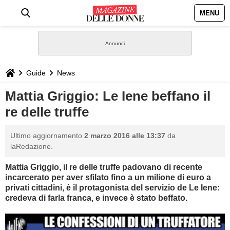
MENU
HOME
NEWS
Guide
News
STILE
Mattia Griggio: Le Iene beffano il
re delle truffe
BIOGRAFIE
Ultimo aggiornamento
2 marzo 2016 alle 13:37
da
DEFINIZIONI
laRedazione.
Mattia Griggio, il re delle truffe padovano di recente
GASTRONOMIA
incarcerato per aver sfilato fino a un milione di euro a
privati cittadini, è il protagonista del servizio de Le Iene:
CAPELLI
credeva di farla franca, e invece è stato beffato.
SESSO