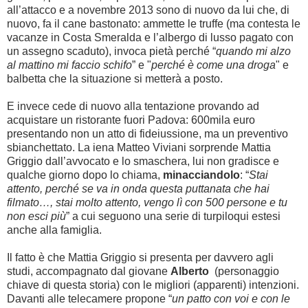
all’attacco e a novembre 2013 sono di nuovo da lui che, di
nuovo, fa il cane bastonato: ammette le truffe (ma contesta le
vacanze in Costa Smeralda e l’albergo di lusso pagato con
un assegno scaduto), invoca pietà perché “
quando mi alzo
al mattino mi faccio schifo
” e "
perché è come una droga
" e
balbetta che la situazione si metterà a posto.
E invece cede di nuovo alla tentazione provando ad
acquistare un ristorante fuori Padova: 600mila euro
presentando non un atto di fideiussione, ma un preventivo
sbianchettato. La iena Matteo Viviani sorprende Mattia
Griggio dall’avvocato e lo smaschera, lui non gradisce e
qualche giorno dopo lo chiama,
minacciandolo
: “
Stai
attento, perché se va in onda questa puttanata che hai
filmato…, stai molto attento, vengo lì con 500 persone e tu
non esci più
” a cui seguono una serie di turpiloqui estesi
anche alla famiglia.
Il fatto è che Mattia Griggio si presenta per davvero agli
studi, accompagnato dal giovane
Alberto
(personaggio
chiave di questa storia) con le migliori (apparenti) intenzioni.
Davanti alle telecamere propone “
un patto con voi e con le