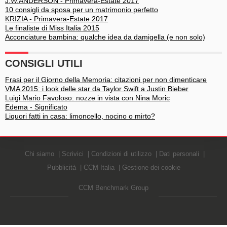
J.W.ANDERSON - Primavera-Estate 2017
10 consigli da sposa per un matrimonio perfetto
KRIZIA - Primavera-Estate 2017
Le finaliste di Miss Italia 2015
Acconciature bambina: qualche idea da damigella (e non solo)
CONSIGLI UTILI
Frasi per il Giorno della Memoria: citazioni per non dimenticare
VMA 2015: i look delle star da Taylor Swift a Justin Bieber
Luigi Mario Favoloso: nozze in vista con Nina Moric
Edema - Significato
Liquori fatti in casa: limoncello, nocino o mirto?
Chi siamo
Scrivici
Condizioni di utilizzo
Dati personali
Pubblicità
CCM Italia
Gestione dei cookie
CCM Benchmark Group