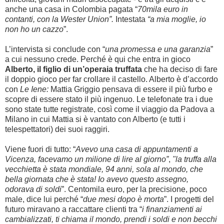
anche una casa in Colombia pagata “
70mila euro in
contanti, con la Wester Union”.
Intestata
“a mia moglie, io
non ho un cazzo
”.
L’intervista si conclude con “
una promessa e una garanzia
”
a cui nessuno crede. Perché è qui che entra in gioco
Alberto, il figlio di un’operaia truffata
che ha deciso di fare
il doppio gioco per far crollare il castello. Alberto è d’accordo
con
Le Iene:
Mattia Griggio pensava di essere il più furbo e
scopre di essere stato il più ingenuo. Le telefonate tra i due
sono state tutte registrate, così come il viaggio da Padova a
Milano in cui Mattia si è vantato con Alberto (e tutti i
telespettatori) dei suoi raggiri.
Viene fuori di tutto: “
Avevo una casa di appuntamenti a
Vicenza, facevamo un milione di lire al giorno”
,
"la truffa alla
vecchietta è stata mondiale, 94 anni, sola al mondo, che
bella giornata che è stata! Io avevo questo assegno,
odorava di soldi
”. Centomila euro, per la precisione, poco
male, dice lui perché “
due mesi dopo è morta
”. I progetti del
futuro miravano a raccattare clienti tra “
i finanziamenti ai
cambializzati, ti chiama il mondo, prendi i soldi e non becchi