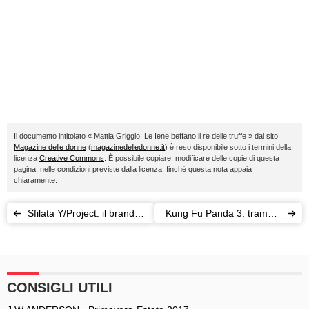
Il documento intitolato « Mattia Griggio: Le Iene beffano il re delle truffe » dal sito
Magazine delle donne
(
magazinedelledonne.it
) è reso disponibile sotto i termini della
licenza
Creative Commons
. È possibile copiare, modificare delle copie di questa
pagina, nelle condizioni previste dalla licenza, finché questa nota appaia
chiaramente.
Sfilata Y/Project: il brand
Kung Fu Panda 3: trama e
parigino privilegia la donna
consigli del regista
Alessandro Carloni
CONSIGLI UTILI