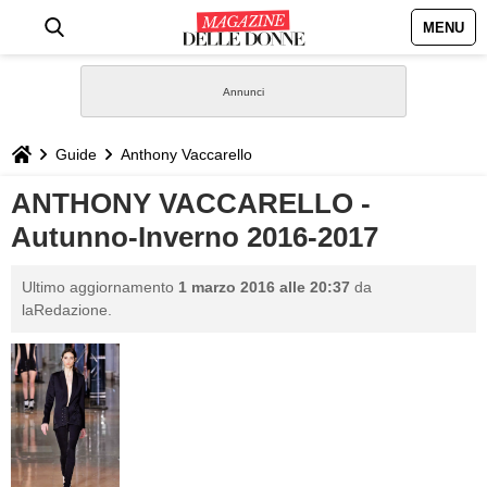
MENU
HOME
NEWS
Guide
Anthony Vaccarello
STILE
ANTHONY VACCARELLO -
Autunno-Inverno 2016-2017
BIOGRAFIE
Ultimo aggiornamento
1 marzo 2016 alle 20:37
da
DEFINIZIONI
laRedazione.
GASTRONOMIA
CAPELLI
SESSO