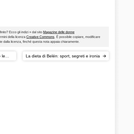
nito? Ecco gli indizi » dal sito
Magazine delle donne
ermini della licenza
Creative Commons
. È possibile copiare, modificare
ste dalla licenza, finché questa nota appaia chiaramente.
 le
La dieta di Belén: sport, segreti e ironia
ne