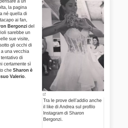
 pensare a un
lta, la pagina
a né quella di
tacapo ai fan,
aron Bergonzi
del
rioli sarebbe un
elle sue visite,
otto gli occhi di
o a una vecchia
 tentativo di
ni certamente sì
sto che
Sharon è
 suo Valerio
.
Tra le prove dell'addio anche
il like di Andrea sul profilo
Instagram di Sharon
Bergonzi.