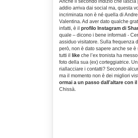
Anche il secondo indizio che lascia
addio arriva dai social ma, questa vo
incriminata non è né quella di Andre
Valentina. Ad aver dato qualche grat
infatti, è il
profilo Instagram di Sh
quale – dicono i bene informati - Ce
assiduo visitatore. Sulla frequenza d
però, non è dato sapere anche se è s
tutti il
like
che l’ex tronista ha mess
foto della sua (ex) corteggiatrice. Un
riallacciare i contatti? Secondo alcu
ma il momento non è dei migliori vi
ormai a un passo dall’altare con il
Chissà.