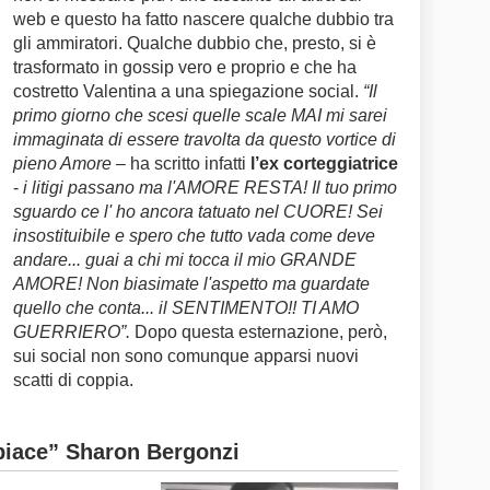
web e questo ha fatto nascere qualche dubbio tra
gli ammiratori. Qualche dubbio che, presto, si è
trasformato in gossip vero e proprio e che ha
costretto Valentina a una spiegazione social.
“Il
primo giorno che scesi quelle scale MAI mi sarei
immaginata di essere travolta da questo vortice di
pieno Amore
– ha scritto infatti
l’ex corteggiatrice
-
i litigi passano ma l'AMORE RESTA! Il tuo primo
sguardo ce l' ho ancora tatuato nel CUORE! Sei
insostituibile e spero che tutto vada come deve
andare... guai a chi mi tocca il mio GRANDE
AMORE! Non biasimate l'aspetto ma guardate
quello che conta... il SENTIMENTO!! TI AMO
GUERRIERO”.
Dopo questa esternazione, però,
sui social non sono comunque apparsi nuovi
scatti di coppia.
“piace” Sharon Bergonzi