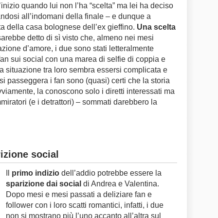
l’inizio quando lui non l’ha “scelta” ma lei ha deciso
dosi all’indomani della finale – e dunque a
ta della casa bolognese dell’ex gieffino.
Una scelta
sarebbe detto di sì visto che, almeno nei mesi
azione d’amore, i due sono stati letteralmente
 fan sui social con una marea di selfie di coppia e
a situazione tra loro sembra essersi complicata e
isi passeggera i fan sono (quasi) certi che la storia
ovviamente, la conoscono solo i diretti interessati ma
iratori (e i detrattori) – sommati darebbero la
izione social
Il
primo indizio
dell’addio potrebbe essere la
sparizione dai social
di Andrea e Valentina.
Dopo mesi e mesi passati a deliziare fan e
follower con i loro scatti romantici, infatti, i due
non si mostrano più l’uno accanto all’altra sul