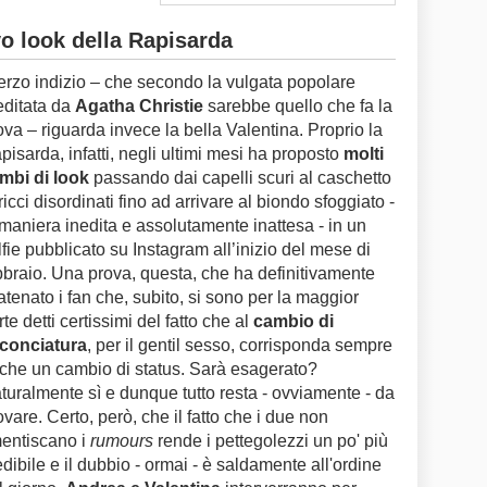
vo look della Rapisarda
 terzo indizio – che secondo la vulgata popolare
editata da
Agatha Christie
sarebbe quello che fa la
ova – riguarda invece la bella Valentina. Proprio la
pisarda, infatti, negli ultimi mesi ha proposto
molti
mbi di look
passando dai capelli scuri al caschetto
 ricci disordinati fino ad arrivare al biondo sfoggiato -
 maniera inedita e assolutamente inattesa - in un
lfie pubblicato su Instagram all’inizio del mese di
bbraio. Una prova, questa, che ha definitivamente
atenato i fan che, subito, si sono per la maggior
rte detti certissimi del fatto che al
cambio di
conciatura
, per il gentil sesso, corrisponda sempre
che un cambio di status. Sarà esagerato?
turalmente sì e dunque tutto resta - ovviamente - da
ovare. Certo, però, che il fatto che i due non
entiscano i
rumours
rende i pettegolezzi un po' più
edibile e il dubbio - ormai - è saldamente all'ordine