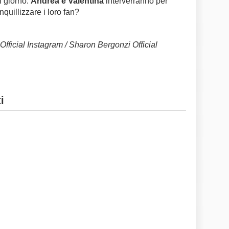
l giorno.
Andrea e Valentina
interverranno per
anquillizzare i loro fan?
Official Instagram / Sharon Bergonzi Official
i