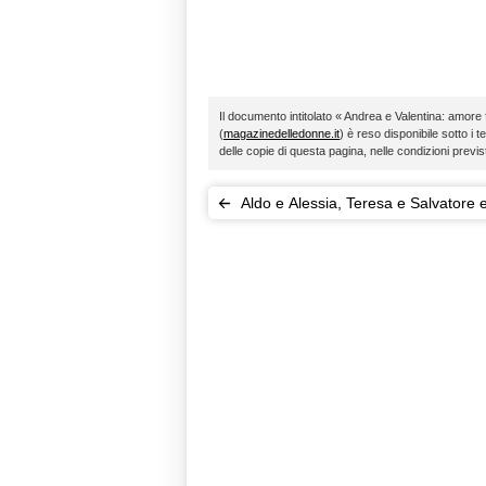
Il documento intitolato « Andrea e Valentina: amore fi
(
magazinedelledonne.it
) è reso disponibile sotto i t
delle copie di questa pagina, nelle condizioni previ
Aldo e Alessia, Teresa e Salvatore e
altre: coppie d'oro di Uomini e Don