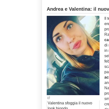
Andrea e Valentina: il nuo
Il
er
pr
Ra
ca
di
in
se
fe
sc
pa
ac
an
Na
pr
sm
Valentina sfoggia il nuovo
cr
look biondo.