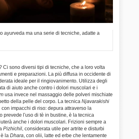
o ayurveda ma una serie di tecniche, adatte a
? Ci sono diversi tipi di tecniche, che a loro volta
amenti e preparazioni. La più diffusa in occidente di
derata ideale per il ringiovanimento. Utilizza degli
ata di aiuto anche contro i dolori muscolari e i
am
usa invece nel massaggio delle polveri mischiate
spetto della pelle del corpo. La tecnica
Njavarakishi
i con impacchi di riso: depura attraverso la
o prevede l'uso di tè in bustine, è la tecnica
iuterà anche i dolori muscolari. Frizioni sempre a
la
Pizhichil
, considerata utile per artrite e disturbi
 è la
Dhara
, con olii, latte ed erbe che lentamente