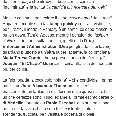
dell’home page che ritraeva il boss con la camicia
“incriminata” e la scritta
“la camicia più ricercata del web”
.
Ma che cos’ha di particolare il capo
most wanted
della rete?
Apparentemente solo la
stampa paisley
centrale visto che,
per il resto, il modello Fantasy è un semplice capo maschile
button down. Tant’è. Adesso, mentre i pensieri dei
fashion
victim
si orientano sulla camicia, quelli della
Drug
Enforcement Administration
(
Dea
per gli addetti ai lavori)
guardano piuttosto a un’altra super latitante, la colombiana
Maria Teresa Osorio
che ha preso il posto del “collega”
Joaquin “El Chapo” Guzman
in cima alla lista dei ricercati
più pericolosi.
La "signora della coca colombiana" – che condivide il primo
posto con
John Alexander Thomson
– è, però,
praticamente un fantasma e di lei non si sa quasi nulla. Le
uniche certezze sono il suo legame all’ormai estinto
cartello
di Medellín
, fondato da
Pablo Escobar
, e la sua passione
per la moda visto che la sola foto esistente la ritrae
sorridente, truccata, ben vestita e coperta di gioielli.