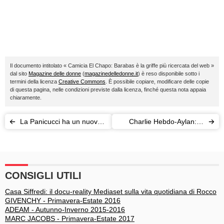
Il documento intitolato « Camicia El Chapo: Barabas è la griffe più ricercata del web »
dal sito
Magazine delle donne
(
magazinedelledonne.it
) è reso disponibile sotto i
termini della licenza
Creative Commons
. È possibile copiare, modificare delle copie
di questa pagina, nelle condizioni previste dalla licenza, finché questa nota appaia
chiaramente.
La Panicucci ha un nuovo
Charlie Hebdo-Aylan: la
amore: è Marco Bacini, il
vignetta lo trasforma in un
suo socio in affari
molestatore
CONSIGLI UTILI
Casa Siffredi: il docu-reality Mediaset sulla vita quotidiana di Rocco
GIVENCHY - Primavera-Estate 2016
ADEAM - Autunno-Inverno 2015-2016
MARC JACOBS - Primavera-Estate 2017