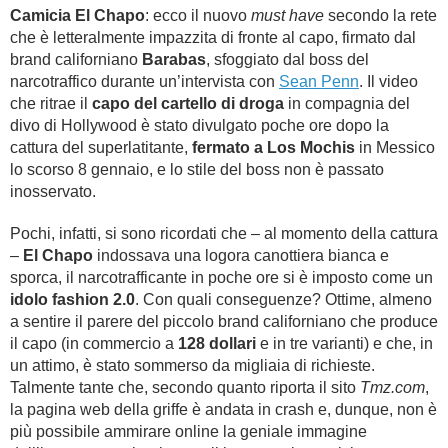
Camicia El Chapo
: ecco il nuovo
must have
secondo la rete
che è letteralmente impazzita di fronte al capo, firmato dal
brand californiano
Barabas
, sfoggiato dal boss del
narcotraffico durante un’intervista con
Sean Penn
. Il video
che ritrae il
capo del cartello di droga
in compagnia del
divo di Hollywood è stato divulgato poche ore dopo la
cattura del superlatitante,
fermato a Los Mochis
in Messico
lo scorso 8 gennaio, e lo stile del boss non è passato
inosservato.
Pochi, infatti, si sono ricordati che – al momento della cattura
–
El Chapo
indossava una logora canottiera bianca e
sporca, il narcotrafficante in poche ore si è imposto come un
idolo fashion 2.0
. Con quali conseguenze? Ottime, almeno
a sentire il parere del piccolo brand californiano che produce
il capo (in commercio a
128 dollari
e in tre varianti) e che, in
un attimo, è stato sommerso da migliaia di richieste.
Talmente tante che, secondo quanto riporta il sito
Tmz.com
,
la pagina web della griffe è andata in crash e, dunque, non è
più possibile ammirare online la geniale immagine