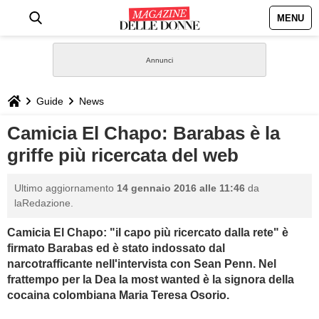
MENU
HOME
NEWS
Guide
News
STILE
Camicia El Chapo: Barabas è la
griffe più ricercata del web
BIOGRAFIE
Ultimo aggiornamento
14 gennaio 2016 alle 11:46
da
DEFINIZIONI
laRedazione.
Camicia El Chapo: "il capo più ricercato dalla rete" è
GASTRONOMIA
firmato Barabas ed è stato indossato dal
narcotrafficante nell'intervista con Sean Penn. Nel
CAPELLI
frattempo per la Dea la most wanted è la signora della
cocaina colombiana
Maria Teresa Osorio.
SESSO