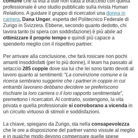
comune
che la vita a due non vada a braccetto con quella
professionale è uno studio pubblicato sulla rivista
Human
Relations
. A guidare il gruppo di ricercatori una
donna in
carriera
,
Dana Unger
, esperta del Politecnico Federale di
Zurigo in Svizzera. Ebbene, secondo quanto dedotto, chi
lavora tanto (si spera con soddisfazione) è più abile ad
ottimizzare il proprio tempo
e quindi più capace a
spenderlo meglio con il rispettivo partner.
Per arrivare alla conclusione, che farà rosicare non pochi
amanti insoddisfatti (per lo più donne), il team ha passato al
setaccio
285 coppie
dove sia lui che lei sono tanto devoti al
lavoro quanto ai sentimenti: “
La convinzione comune e la
ricerca sembrano suggerire che i partner in coppie in cui
entrambi lavorano debbano decidere se preferiscono
rischiare la loro carriera o il loro rapporto sentimentale
”,
premettono i ricercatori. Al contrario, sostengono, la vita
privata e quella professionale
si corroborano a vicenda
in
un circuito virtuoso di stimoli e soddisfazioni.
La chiave, spiegano da Zurigo, sta nella
consapevolezza
che le ore a disposizione del partner vanno vissute al meglio
e in qualche modo devono compensare quelle spese