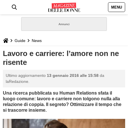
MENU
HOME
NEWS
Guide
News
STILE
Lavoro e carriere: l’amore non ne
risente
BIOGRAFIE
Ultimo aggiornamento
13 gennaio 2016 alle 15:58
da
DEFINIZIONI
laRedazione.
Una ricerca pubblicata su Human Relations sfata il
GASTRONOMIA
luogo comune: lavoro e carriere non tolgono nulla alla
relazione di coppia. Il segreto? Ottimizzare il tempo che
CAPELLI
si trascorre insieme.
SESSO