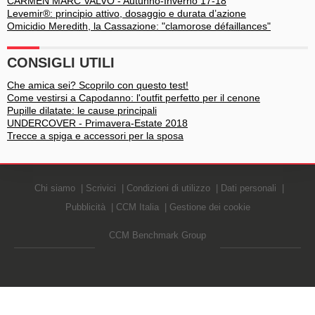
CARMEN MARC VALVO - Autunno-Inverno 17-18
Levemir®: principio attivo, dosaggio e durata d’azione
Omicidio Meredith, la Cassazione: "clamorose défaillances"
CONSIGLI UTILI
Che amica sei? Scoprilo con questo test!
Come vestirsi a Capodanno: l'outfit perfetto per il cenone
Pupille dilatate: le cause principali
UNDERCOVER - Primavera-Estate 2018
Trecce a spiga e accessori per la sposa
Chi siamo
Scrivici
Condizioni di utilizzo
Dati personali
Pubblicità
CCM Italia
Gestione dei cookie
CCM Benchmark Group