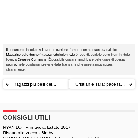
Il documento intitolato « Lavoro e carriere: l’amore non ne risente » dal sito
Magazine delle donne
(
magazinedelledonne.it
) è reso disponibile sotto i termini della
licenza
Creative Commons
. È possibile copiare, modificare delle copie di questa
pagina, nelle condizioni previste dalla licenza, finché questa nota appaia
chiaramente.
I ragazzi più belli del
Cristian e Tara: pace fatta
mondo? Con i gattini fanno
e nozze (di nuovo) in vista
il boom su Instagram
CONSIGLI UTILI
RYAN LO - Primavera-Estate 2017
Risotto alla zucca - Bimby