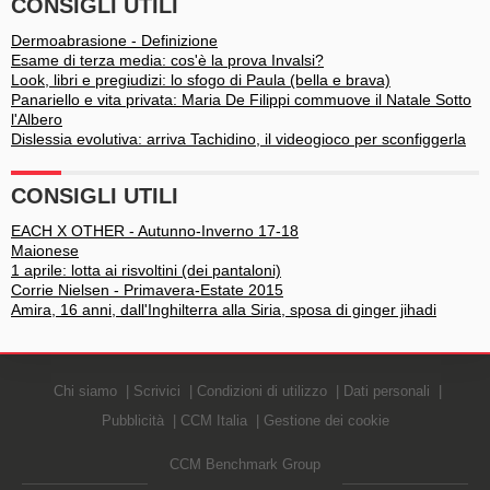
CONSIGLI UTILI
Dermoabrasione - Definizione
Esame di terza media: cos'è la prova Invalsi?
Look, libri e pregiudizi: lo sfogo di Paula (bella e brava)
Panariello e vita privata: Maria De Filippi commuove il Natale Sotto
l'Albero
Dislessia evolutiva: arriva Tachidino, il videogioco per sconfiggerla
CONSIGLI UTILI
EACH X OTHER - Autunno-Inverno 17-18
Maionese
1 aprile: lotta ai risvoltini (dei pantaloni)
Corrie Nielsen - Primavera-Estate 2015
Amira, 16 anni, dall'Inghilterra alla Siria, sposa di ginger jihadi
Chi siamo
Scrivici
Condizioni di utilizzo
Dati personali
Pubblicità
CCM Italia
Gestione dei cookie
CCM Benchmark Group