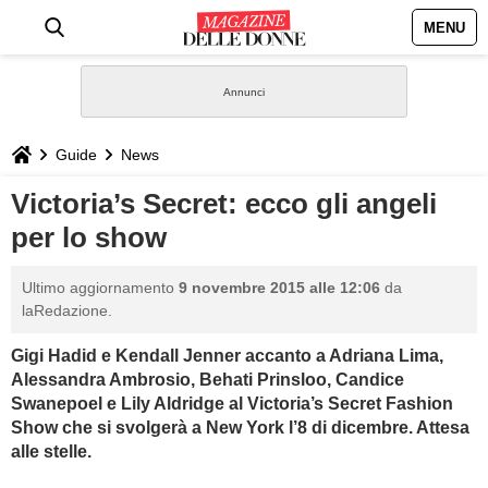
MENU
HOME
NEWS
Guide
News
STILE
Victoria’s Secret: ecco gli angeli
per lo show
BIOGRAFIE
Ultimo aggiornamento
9 novembre 2015 alle 12:06
da
DEFINIZIONI
laRedazione.
Gigi Hadid e Kendall Jenner accanto a Adriana Lima,
GASTRONOMIA
Alessandra Ambrosio, Behati Prinsloo, Candice
Swanepoel e Lily Aldridge al Victoria’s Secret Fashion
CAPELLI
Show che si svolgerà a New York l’8 di dicembre. Attesa
alle stelle.
SESSO