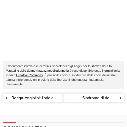
Il documento intitolato « Victoria’s Secret: ecco gli angeli per lo show » dal sito
Magazine delle donne
(
magazinedelledonne.it
) è reso disponibile sotto i termini della
licenza
Creative Commons
. È possibile copiare, modificare delle copie di questa
pagina, nelle condizioni previste dalla licenza, finché questa nota appaia
chiaramente.
Renga-Angiolini: l'addio è
Sindrome di down,
ufficiale (il tradimento solo
Madeline Stuart si dà al
presunto)
triathlon (dopo le
passerelle)