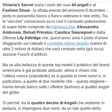
Victoria’s Secret
svela i nomi dei suoi
44 angeli
e al
Fashion Show
- la sfilata evento del prossimo 8 dicembre -,
porta in passerella fianco a fianco veterane e new entry. Tra
le “vecchie” conoscenze ecco così il consueto pokerissimo
di super belle composto da
Adriana Lima
,
Alessandra
Ambrosio, Behati Prinsloo, Candice Swanepoel
e dalla
29enne
Lily Aldridge
che, quest’anno, avrà il posto d’onore
sfoggiando sul catwalk il
completo intimo gioiello
(valore di
oltre 2 milioni di dollari) che sarà centrale nella (già ricca)
sezione
Fuochi d’artificio.
Ma se alla bellezza di queste top model il pubblico del brand
americano è già piuttosto abituato, allora è chiaro che
l’attesa cresce (soprattutto) se si guarda ai nomi nuovi e, in
particolare, a quello di due modelle che – questa stagione –
hanno tenuto banco sotto i riflettori (fashion) ai quattro angoli
del globo.
Sì perché, tra le
quattro decine di Angeli
che vedremo in
pedana, si impongono due nomi: da un lato quello della