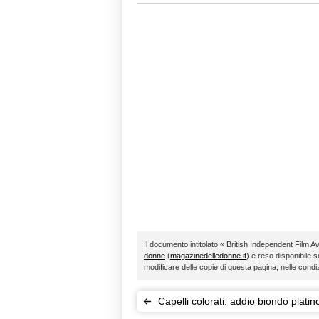
Il documento intitolato « British Independent Film A
donne
(
magazinedelledonne.it
) è reso disponibile s
modificare delle copie di questa pagina, nelle condi
Capelli colorati: addio biondo platin