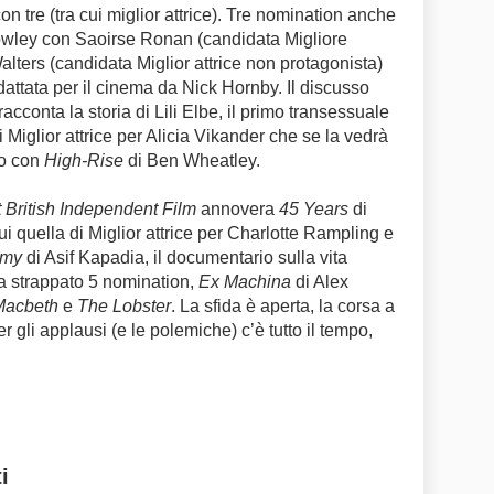
 tre (tra cui miglior attrice). Tre nomination anche
rowley con Saoirse Ronan (candidata Migliore
alters (candidata Miglior attrice non protagonista)
dattata per il cinema da Nick Hornby. Il discusso
cconta la storia di Lili Elbe, il primo transessuale
i Miglior attrice per Alicia Vikander che se la vedrà
olo con
High-Rise
di Ben Wheatley.
 British Independent Film
annovera
45 Years
di
i quella di Miglior attrice per Charlotte Rampling e
my
di Asif Kapadia, il documentario sulla vita
 strappato 5 nomination,
Ex Machina
di Alex
Macbeth
e
The Lobster
.
La sfida è aperta, la corsa a
gli applausi (e le polemiche) c’è tutto il tempo,
i