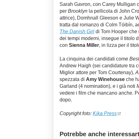
Sarah Gavron, con Carey Mulligan con
per
Brooklyn
la pellicola di John C
attrice), Domhnall Gleeson e Julie W
tratta dal romanzo di Colm Tóibín, a
The Danish Girl
di Tom Hooper che ra
dei tempi moderni, insegue il titolo d
con
Sienna Miller
, in lizza per il tit
La cinquina dei candidati come
Best
Andrew Haigh (sei candidature tra cu
Miglior attore per Tom Courtenay),
A
spezzata di
Amy Winehouse
che ha
Garland (4 nomination), e i già noti
vedere i film che mancano anche. Per 
dopo.
Copyright foto:
Kika Press
Potrebbe anche interessart