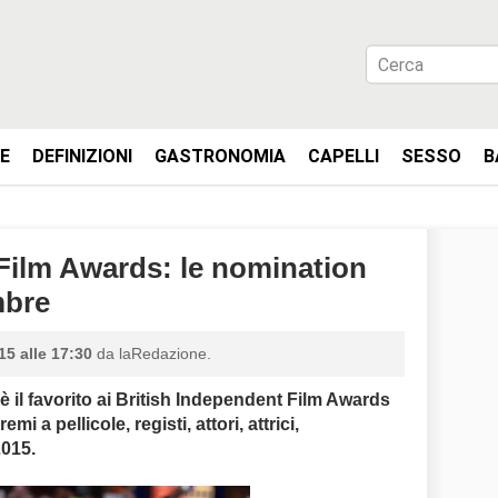
IE
DEFINIZIONI
GASTRONOMIA
CAPELLI
SESSO
B
Film Awards: le nomination
mbre
5 alle 17:30
da laRedazione.
 il favorito ai
British Independent Film Awards
 a pellicole, registi, attori, attrici,
2015.