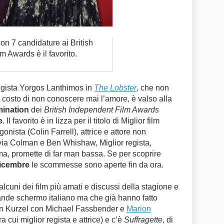
on 7 candidature ai British
 Awards è il favorito.
regista Yorgos Lanthimos in
The Lobster
, che non
 costo di non conoscere mai l’amore, è valso alla
ination
dei
British Independent Film Awards
e
. Il favorito è in lizza per il titolo di Miglior film
onista (Colin Farrell), attrice e attore non
ivia Colman e Ben Whishaw, Miglior regista,
a, promette di far man bassa. Se per scoprire
dicembre
le scommesse sono aperte fin da ora.
o alcuni dei film più amati e discussi della stagione e
rande schermo italiano ma che già hanno fatto
tin Kurzel con Michael Fassbender e
Marion
 cui miglior regista e attrice) e c’è
Suffragette
, di