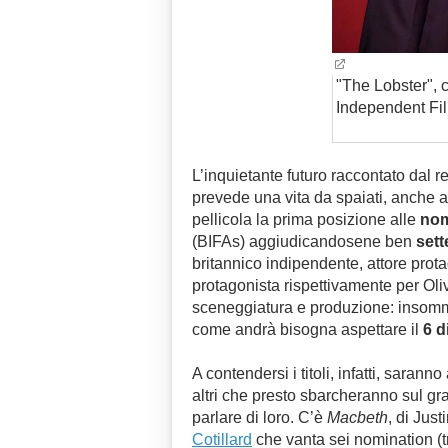
"The Lobster", c
Independent Film
L’inquietante futuro raccontato dal 
prevede una vita da spaiati, anche a
pellicola la prima posizione alle
nom
(BIFAs) aggiudicandosene ben
sett
britannico indipendente, attore protag
protagonista rispettivamente per Ol
sceneggiatura e produzione: insomm
come andrà bisogna aspettare il
6 
A contendersi i titoli, infatti, sarann
altri che presto sbarcheranno sul g
parlare di loro. C’è
Macbeth
, di Jus
Cotillard
che vanta sei nomination (tra