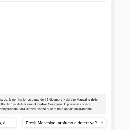
wards: le nomination aspettando il 6 dicembre » dal sito
Magazine delle
otto i termini della licenza
Creative Commons
. È possibile copiare,
zioni previste dalla licenza, finché questa nota appaia chiaramente.
o, è
Fresh Moschino: profumo o detersivo?