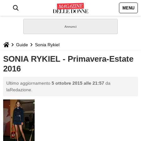
MENU
HOME
NEWS
Guide
Sonia Rykiel
STILE
SONIA RYKIEL - Primavera-Estate
2016
BIOGRAFIE
Ultimo aggiornamento
5 ottobre 2015 alle 21:57
da
DEFINIZIONI
laRedazione.
GASTRONOMIA
CAPELLI
SESSO