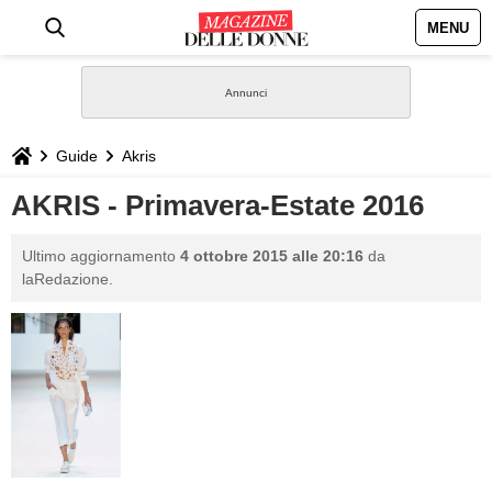
MENU
HOME
NEWS
Guide
Akris
STILE
AKRIS - Primavera-Estate 2016
BIOGRAFIE
Ultimo aggiornamento
4 ottobre 2015 alle 20:16
da
laRedazione.
DEFINIZIONI
GASTRONOMIA
CAPELLI
SESSO