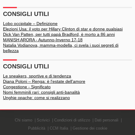
CONSIGLI UTILI
Lobo occipitale – Definizione
Elezioni Usa: il voto per Hillary Clinton di star e donne qualsiasi
Dick Van Patten, per tutti papà Bradford, è morto a 86 anni
MANISH ARORA - Autunno-Inverno 17-18
Natalia Vodianova, mamma-modella, ci svela i suoi segreti di
bellezza
CONSIGLI UTILI
Le sneakers, sportive e di tendenza
Diana Poloni – Renga: è l'estate dell'amore
Congestione - Significato
Nomi femminili rari: consigli anti-banalità
Unghie opache: come si realizzano
Chi siamo
Scrivici
Condizioni di utilizzo
Dati personali
Pubblicità
CCM Italia
Gestione dei cookie