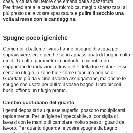
casa, a causa del fetore che emana dalla spazzatura.
Per rimediare alla crescita microbica, meglio sbarazzarsi al
più presto della vostra spazzatura e
pulire il secchio una
volta al mese con la candeggina
.
Spugne poco igieniche
Come noi, i batteri e i virus hanno bisogno di acqua per
sopravvivere, ecco perché sono appassionati di luoghi molto
umidi. Un altro parametro importante: i microbi non
sopportano le radiazioni ultraviolette della luce solare; essi
cercano rifugio in zone buie come i tubi, ma non solo.
Guardate più da vicino il vostro asciugamano, ma anche le
spugne che usate per pulire il vostro bagno. I loro piccoli
buchi offrono un rifugio pronto.
Cambio quotidiano del guanto
I germi depositati su queste superfici possono moltiplicarsi
rapidamente. Per un’igiene impeccabile, si consiglia di
lavarsi con le mani o di cambiare molto spesso i guanti da
lavoro. Per quanto riguarda le vostre spugne da bagno,