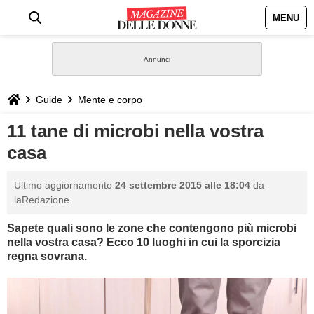
MENU
HOME
NEWS
Guide
Mente e corpo
STILE
11 tane di microbi nella vostra
casa
BIOGRAFIE
Ultimo aggiornamento
24 settembre 2015 alle 18:04
da
DEFINIZIONI
laRedazione.
Sapete quali sono le zone che contengono più microbi
GASTRONOMIA
nella vostra casa? Ecco 10 luoghi in cui la sporcizia
regna sovrana.
CAPELLI
SESSO