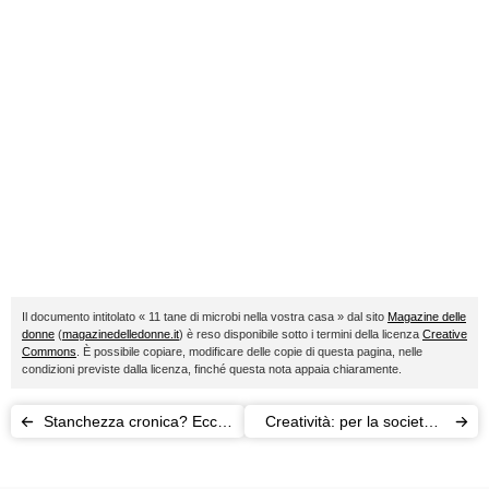
Il documento intitolato « 11 tane di microbi nella vostra casa » dal sito
Magazine delle
donne
(
magazinedelledonne.it
) è reso disponibile sotto i termini della licenza
Creative
Commons
. È possibile copiare, modificare delle copie di questa pagina, nelle
condizioni previste dalla licenza, finché questa nota appaia chiaramente.
Stanchezza cronica? Ecco i
Creatività: per la società è
rimedi per far tornare
una qualità maschile
l'energia