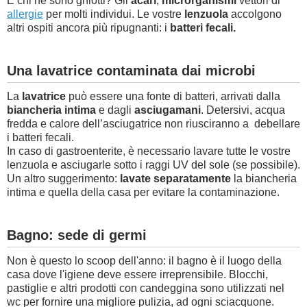
E chi ne sono ghiotti? Gli
acari
,
microrganismi
vettori di
allergie
per molti individui. Le vostre
lenzuola
accolgono
altri ospiti ancora più ripugnanti: i
batteri fecali.
Una lavatrice contaminata dai microbi
La
lavatrice
può essere una fonte di batteri, arrivati dalla
biancheria intima
e dagli
asciugamani
. Detersivi, acqua
fredda e calore dell’asciugatrice non riusciranno a debellare
i batteri fecali.
In caso di gastroenterite, è necessario lavare tutte le vostre
lenzuola e asciugarle sotto i raggi UV del sole (se possibile).
Un altro suggerimento:
lavate separatamente
la biancheria
intima e quella della casa per evitare la contaminazione.
Bagno: sede di germi
Non è questo lo scoop dell'anno: il bagno è il luogo della
casa dove l'igiene deve essere irreprensibile. Blocchi,
pastiglie e altri prodotti con candeggina sono utilizzati nel
wc per fornire una migliore pulizia, ad ogni sciacquone.