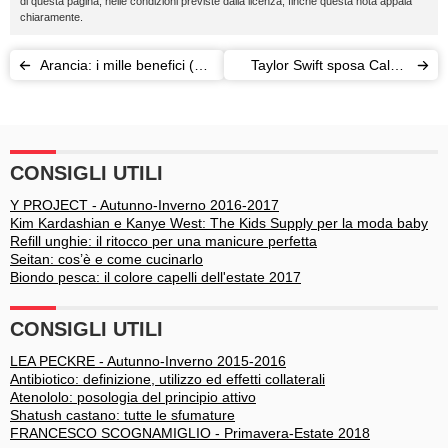
di questa pagina, nelle condizioni previste dalla licenza, finché questa nota appaia
chiaramente.
Arancia: i mille benefici (e
Taylor Swift sposa Calvin
non) di un agrume
Harris? Nel frattempo
controverso
duetta con Phoebe di
“Friends”
CONSIGLI UTILI
Y PROJECT - Autunno-Inverno 2016-2017
Kim Kardashian e Kanye West: The Kids Supply per la moda baby
Refill unghie: il ritocco per una manicure perfetta
Seitan: cos’è e come cucinarlo
Biondo pesca: il colore capelli dell'estate 2017
CONSIGLI UTILI
LEA PECKRE - Autunno-Inverno 2015-2016
Antibiotico: definizione, utilizzo ed effetti collaterali
Atenololo: posologia del principio attivo
Shatush castano: tutte le sfumature
FRANCESCO SCOGNAMIGLIO - Primavera-Estate 2018