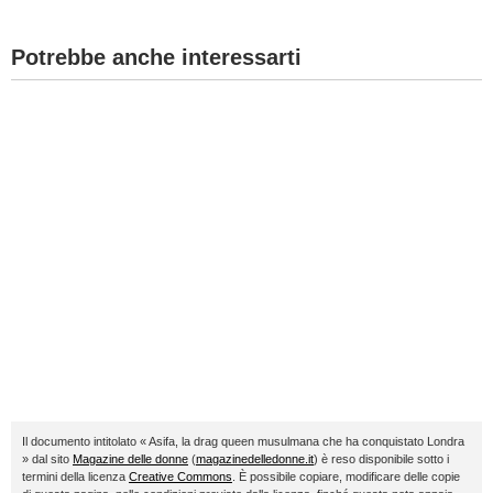
Potrebbe anche interessarti
Il documento intitolato « Asifa, la drag queen musulmana che ha conquistato Londra
» dal sito
Magazine delle donne
(
magazinedelledonne.it
) è reso disponibile sotto i
termini della licenza
Creative Commons
. È possibile copiare, modificare delle copie