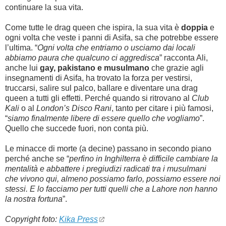
continuare la sua vita.
Come tutte le drag queen che ispira, la sua vita è
doppia
e
ogni volta che veste i panni di Asifa, sa che potrebbe essere
l’ultima. “
Ogni volta che entriamo o usciamo dai locali
abbiamo paura che qualcuno ci aggredisca
” racconta Ali,
anche lui
gay, pakistano e musulmano
che grazie agli
insegnamenti di Asifa, ha trovato la forza per vestirsi,
truccarsi, salire sul palco, ballare e diventare una drag
queen a tutti gli effetti. Perché quando si ritrovano al
Club
Kali
o al
London’s Disco Rani
, tanto per citare i più famosi,
“
siamo finalmente libere di essere quello che vogliamo
”.
Quello che succede fuori, non conta più.
Le minacce di morte (a decine) passano in secondo piano
perché anche se “
perfino in Inghilterra è difficile cambiare la
mentalità e abbattere i pregiudizi radicati tra i musulmani
che vivono qui, almeno possiamo farlo, possiamo essere noi
stessi. E lo facciamo per tutti quelli che a Lahore non hanno
la nostra fortuna
”.
Copyright foto:
Kika Press