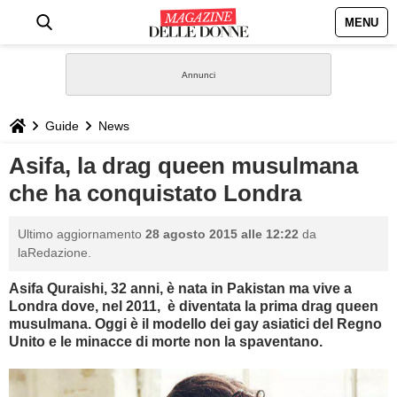
MENU
HOME
NEWS
Guide
News
STILE
Asifa, la drag queen musulmana
che ha conquistato Londra
BIOGRAFIE
Ultimo aggiornamento
28 agosto 2015 alle 12:22
da
DEFINIZIONI
laRedazione.
Asifa
Quraishi, 32 anni, è nata in Pakistan ma vive a
GASTRONOMIA
Londra dove, nel 2011, è diventata la prima
drag queen
musulmana. Oggi è il modello dei gay asiatici del Regno
CAPELLI
Unito e le minacce di morte non la spaventano.
SESSO