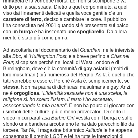
minaccia
e la vorrebbe morta. Lei non si scompone e va
dritto per la sua strada. Dietro a quel corpo minuto, a quel
viso dai lineamenti delicati e quella voce gentile c’è un
carattere di ferro
, deciso a cambiare le cose. Il pubblico
l’ha conosciuta nel 2001 quando si è presentata sul palco
con un
burqa
e ha inscenato uno
spogliarello
. Da allora
niente è stato più come prima.
Ad ascoltarla nel documentario del
Guardian
, nelle interviste
alla
Bbc,
all’
Huffingnton Post
, e a breve perfino a
Channel
Four,
si capisce perché nei locali di West London e di
Birmingham, dove c’è la comunità di
gay asiatici
(molti di
loro musulmani) più numerosa del Regno, Asifa è quello che
tutti vorrebbero essere. Perché Asifa è, semplicemente,
se
stessa
. Non ha paura di dichiarasi musulmana e gay. Anzi,
ne è
orgogliosa
. “
L’identità sessuale non è una scelta, la
religione sì: ho scelto l’Islam, il resto l’ho accettato,
assecondando la mia natura
”. E non ha paura di giocare con
i simboli delle culture, più o meno provocatori. Di certo il
video in cui
parafrasa
Barbie Girl
vestita con il burqa e sullo
sfondo una bandiera arcobaleno
le ha dato parecchio filo da
torcere. Tant’è, il magazine britannico
Attitude
le ha appena
consegnato il premio LGBT e lei ha tutte le
intenzioni
di