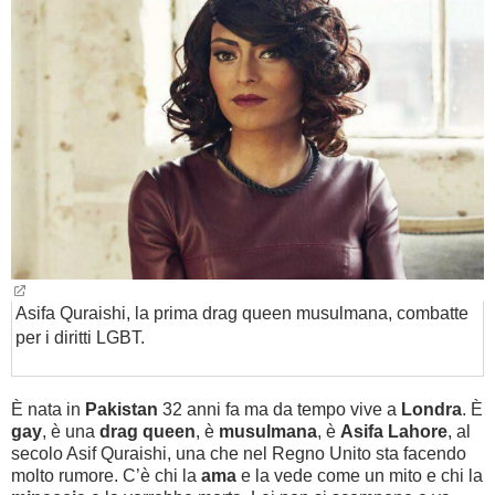
BAMBINO
DIETA
GUIDE
FORUM
Asifa Quraishi, la prima drag queen musulmana, combatte
per i diritti LGBT.
È nata in
Pakistan
32 anni fa ma da tempo vive a
Londra
. È
gay
, è una
drag queen
, è
musulmana
, è
Asifa Lahore
, al
secolo Asif Quraishi, una che nel Regno Unito sta facendo
molto rumore. C’è chi la
ama
e la vede come un mito e chi la