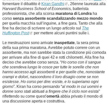
fomentare il dibattito è
Kiran Gandhi
, 26enne laureata alla
Harvard Business School of Economics,
batterista
professionista, che alla scorsa
maratona di Londra
ha
corso
senza assorbente scandalizzando mezzo mondo
per quella macchia sull’inguine, a fine gara. Tanto che alla
fine ha deciso di scrivere un lungo articolo sul
The
Huffington Post
per mettere alcuni puntini sulle i.
Le mestruazioni sono arrivate
inaspettate
, la sera prima
della sua prima maratona. Avrebbe potuto correre con un
assorbente, ma non sarebbe stata la condizione più comoda
per arrivare alla fine di quei 42 e rotti chilometri. Alla fine ha
deciso che avrebbe corso senza. “
Ho corso con il sangue
che scendeva lungo le cosce per tutte le sorelle che non
hanno accesso agli assorbenti e per quelle che, nonostante
crampi e dolori, nascondono il loro disagio come se non
esistesse. Ho corso per dire: esiste, e lo superiamo ogni
giorno
”. Kiran ha corso pensando “
al modo in cui uomini e
donne sono stati abituati a fingere che il ciclo non esista
”
riflettendo su come quest’
omertà
abbia privato il mondo di
una discussione aperta e costruttiva.