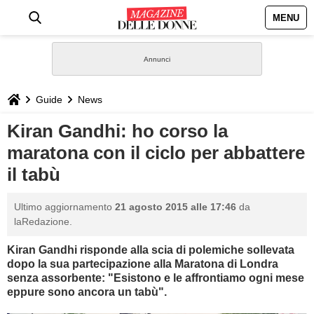
MENU
HOME
NEWS
Guide
News
STILE
Kiran Gandhi: ho corso la
maratona con il ciclo per abbattere
BIOGRAFIE
il tabù
DEFINIZIONI
Ultimo aggiornamento
21 agosto 2015 alle 17:46
da
laRedazione.
GASTRONOMIA
Kiran Gandhi risponde alla scia di polemiche sollevata
dopo la sua partecipazione alla Maratona di Londra
CAPELLI
senza assorbente: "Esistono e le affrontiamo ogni mese
eppure sono ancora un tabù".
SESSO