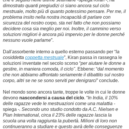
dimostrato quanti pregiudizi ci siano ancora sul ciclo
mestruale, molto più di quanto potessimo pensare. Per me, il
problema insito nella nostra incapacità di parlare con
sicurezza del nostro corpo, sta nel fatto che non possiamo
decidere cosa sia meglio per noi. Inoltre, il cammino verso
soluzioni migliori è ancora più impervio per le donne perché
nessuno vuole parlarne
”.
Dall'assorbente interno a quello esterno passando per “
la
cosiddetta
coppetta mestruale
”, Kiran passa in rassegna le
soluzioni inventate nel secolo scorso “
per aiutare le donne a
gestire, in maniera comoda, il ciclo"
. Ebbene: “
dal momento
che non abbiamo affrontato seriamente il dibattito sul nostro
corpo, altri se ne se sono serviti per denigrarci
” conclude.
Nel mondo sono ancora tante, troppe le volte in cui le donne
devono
nascondersi a causa del ciclo
. “
In India, il 10%
delle ragazze vede le mestruazioni come una malattia -
spiega
-. Secondo uno studio condotto da A.C. Nielsen e
Plan International, circa il 23% delle ragazze lascia la
scuola una volta raggiunta la pubertà. Milioni di loro non
continueranno a studiare e questo avrà delle conseguenze