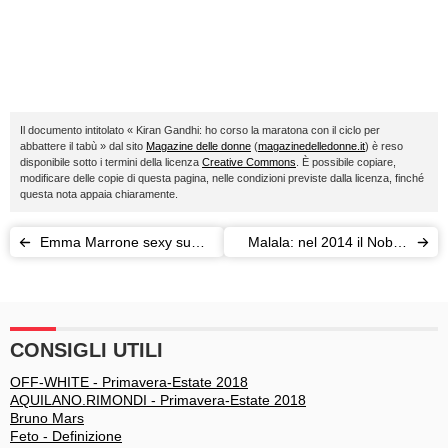
Il documento intitolato « Kiran Gandhi: ho corso la maratona con il ciclo per
abbattere il tabù » dal sito
Magazine delle donne
(
magazinedelledonne.it
) è reso
disponibile sotto i termini della licenza
Creative Commons
. È possibile copiare,
modificare delle copie di questa pagina, nelle condizioni previste dalla licenza, finché
questa nota appaia chiaramente.
Emma Marrone sexy su
Malala: nel 2014 il Nobel,
Instagram: vi sembro una
quest'anno una pagella
camionista?
impeccabile
CONSIGLI UTILI
OFF-WHITE - Primavera-Estate 2018
AQUILANO.RIMONDI - Primavera-Estate 2018
Bruno Mars
Feto - Definizione