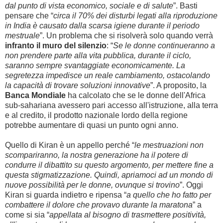
dal punto di vista economico, sociale e di salute
”. Basti
pensare che “
circa il 70% dei disturbi legati alla riproduzione
in India è causato dalla scarsa igiene durante il periodo
mestruale
”. Un problema che si risolverà solo quando verrà
infranto il muro del silenzio
: “
Se le donne continueranno a
non prendere parte alla vita pubblica, durante il ciclo,
saranno sempre svantaggiate economicamente. La
segretezza impedisce un reale cambiamento, ostacolando
la capacità di trovare soluzioni innovative
”. A proposito, la
Banca Mondiale
ha calcolato che se le donne dell'Africa
sub-sahariana avessero pari accesso all'istruzione, alla terra
e al credito, il prodotto nazionale lordo della regione
potrebbe aumentare di quasi un punto ogni anno.
Quello di Kiran è un appello perché “
le mestruazioni non
scompariranno, la nostra generazione ha il potere di
condurre il dibattito su questo argomento, per mettere fine a
questa stigmatizzazione. Quindi, apriamoci ad un mondo di
nuove possibilità per le donne, ovunque si trovino
”. Oggi
Kiran si guarda indietro e ripensa “
a quello che ho fatto per
combattere il dolore che provavo durante la maratona
” a
come si sia “
appellata al bisogno di trasmettere positività,