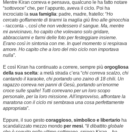
Mentre Kiran correva e pensava, qualcuno le ha fatto notare
“
sottovoce”
che, per l’appunto, aveva il ciclo. Poi ha
incrociato la
sua famiglia
: padre, madre, fratello: “
Ho
cercato goffamente di tirarmi la maglia giù fino alle ginocchia
- racconta -, c
osì che non vedessero il sangue. Ma, mentre
mi avvicinavo, ho capito che volevano solo gridare,
abbracciarmi e farmi delle foto per festeggiare insieme.
Erano così in sintonia con me. In quel momento si respirava
amore. Ho capito che a loro del mio ciclo non importava
nulla
”.
E così Kiran ha continuato a correre, sempre più
orgogliosa
della sua scelta
: a metà strada c’era “
chi correva scalzo, chi
cantando il karaoke, chi portando uno zaino di 18 chili. Un
ragazzo correva nei panni di Gesù, portando un'enorme
croce sulle spalle! Tutti correvano per un loro scopo
personale, per la loro missione. All'improvviso, affrontare la
maratona con il ciclo mi sembrava una cosa perfettamente
appropriata
”.
Eppure, il suo gesto
coraggioso, simbolico e libertario
ha
scandalizzato mezzo mondo
per mesi
. “I
l dibattito globale
che è seguito nelle ultime settimane
-spiega Kiran -,
ha