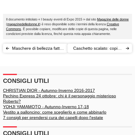
Il documento intitolato « I beauty eventi di Expo 2015 » dal sito
Magazine delle donne
(
magazinedelledonne.it
) è reso disponibile sotto i termini della licenza
Creative
Commons
. È possibile copiare, modificare delle copie di questa pagina, nelle
condizioni previste dalla licenza, finché questa nota appaia chiaramente.
Maschere di bellezza fatte
Caschetto scalato: copia il
in casa
look di Paola Barale
CONSIGLI UTILI
CHRISTIAN DIOR - Autunno-Inverno 2016-2017
Pechino Express 24 ottobre: chi è il personaggio misterioso
Roberto?
YOHJI YAMAMOTO - Autunno-Inverno 17-18
Vestito a palloncino: come sceglierlo e come abbinarlo
7 consigli per prendersi cura dei capelli dopo l'estate
CONSIGLI UTILI