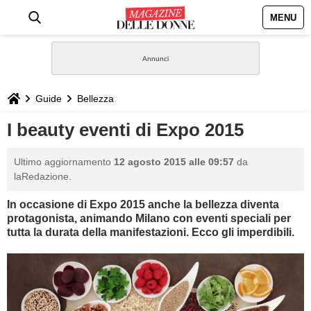
MENU
HOME
NEWS
Guide
Bellezza
STILE
I beauty eventi di Expo 2015
BIOGRAFIE
Ultimo aggiornamento
12 agosto 2015 alle 09:57
da
laRedazione.
DEFINIZIONI
In occasione di Expo 2015 anche la bellezza diventa
protagonista, animando Milano con eventi speciali per
GASTRONOMIA
tutta la durata della manifestazioni. Ecco gli imperdibili.
CAPELLI
SESSO