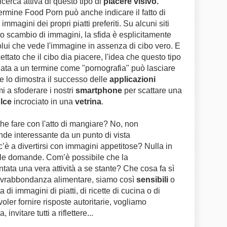
cerca attiva di questo tipo di
piacere visivo.
l termine Food Porn può anche indicare il fatto di
e immagini dei propri piatti preferiti. Su alcuni siti
o scambio di immagini, la sfida è esplicitamente
colui che vede l'immagine in assenza di cibo vero. E
ato che il cibo dia piacere, l'idea che questo tipo
ciata a un termine come "pornografia" può lasciare
ome lo dimostra il successo delle
applicazioni
mi a sfoderare i nostri
smartphone
per scattare una
lce
incrociato in una
vetrina
.
che fare con l'atto di mangiare? No, non
nde interessante da un punto di vista
è a divertirsi con immagini appetitose? Nulla in
delle domande. Com’è possibile che la
tata una vera attività a se stante? Che cosa fa sì
 sovrabbondanza alimentare, siamo così
sensibili
o
 di immagini di piatti, di ricette di cucina o di
voler fornire risposte autoritarie, vogliamo
vitare tutti a riflettere...