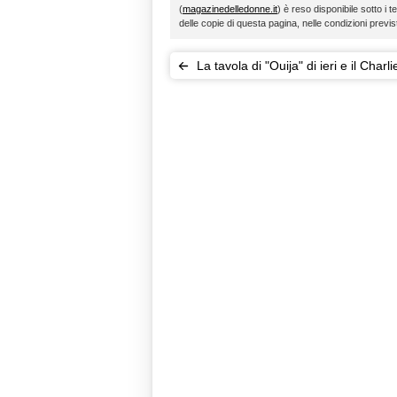
(
magazinedelledonne.it
) è reso disponibile sotto i t
delle copie di questa pagina, nelle condizioni previ
La tavola di "Ouija" di ieri e il Charli
Charlie Challenge di oggi