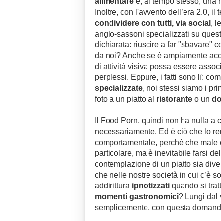
alimentare
e, al tempo stesso, una ri
Inoltre, con l'avvento dell’era 2.0, i
condividere con tutti, via social
, l
anglo-sassoni specializzati su quest
dichiarata: riuscire a far "sbavare" 
da noi? Anche se è ampiamente accett
di attività visiva possa essere asso
perplessi. Eppure, i fatti sono lì: c
specializzate
, noi stessi siamo i pri
foto a un piatto al
ristorante
o un
do
Il Food Porn, quindi non ha nulla a 
necessariamente. Ed è ciò che lo re
comportamentale, perchè che male c’
particolare, ma è inevitabile farsi 
contemplazione di un piatto sia diven
che nelle nostre società in cui c’è
addirittura
ipnotizzati
quando si tratta
momenti gastronomici
? Lungi dal 
semplicemente, con questa domanda, in