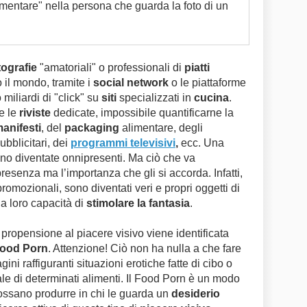
imentare" nella persona che guarda la foto di un
tografie
"amatoriali" o professionali di
piatti
 il mondo, tramite i
social network
o le piattaforme
miliardi di "click" su
siti
specializzati in
cucina
.
e le
riviste
dedicate, impossibile quantificarne la
anifesti
, del
packaging
alimentare, degli
ubblicitari, dei
programmi televisivi
,
ecc. Una
no diventate onnipresenti. Ma ciò che va
resenza ma l’importanza che gli si accorda. Infatti,
omozionali, sono diventati veri e propri oggetti di
la loro capacità di
stimolare la fantasia
.
a propensione al piacere visivo viene identificata
ood Porn
. Attenzione! Ciò non ha nulla a che fare
ini raffiguranti situazioni erotiche fatte di cibo o
e di determinati alimenti. Il Food Porn è un modo
possano produrre in chi le guarda un
desiderio