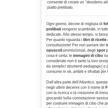
consente di creare un "desiderio al
piatto prelibato.
Ogni giorno, decine di migliaia di
fo
prelibati
vengono scambiate, in tutto
dedicate. Allo stesso tempo, si fanno 
Per quanto riguarda i
libri di ricette
consultazione! Per non parlare dei
m
opuscoli
promozionali, degli
spot
p
cosa è certa: le
immagini di cibo
so
considerato non è tanto la loro onnip
da semplici strumenti pedagogici o pr
consumo in sé, ambiti e sfruttati per 
Dall'altra parte dell'Atlantico, quest
negli ultimi decenni con il nome di
F
con la ricerca o la creazione di immag
giocando sulla connotazione sessual
per costruire immagini di cibo che 