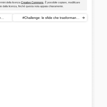
ermini della licenza
Creative Commons
. È possibile copiare, modificare
ste dalla licenza, finché questa nota appaia chiaramente.
e
#Challenge: le sfide che trasformano i
pazzi in youtubers