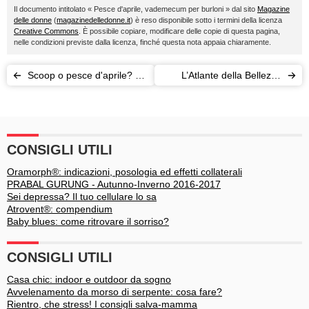
Il documento intitolato « Pesce d'aprile, vademecum per burloni » dal sito
Magazine
delle donne
(
magazinedelledonne.it
) è reso disponibile sotto i termini della licenza
Creative Commons
. È possibile copiare, modificare delle copie di questa pagina,
nelle condizioni previste dalla licenza, finché questa nota appaia chiaramente.
Scoop o pesce d'aprile? Le
L’Atlante della Bellezza
bufale più riuscite
cerca volti nuovi
CONSIGLI UTILI
Oramorph®: indicazioni, posologia ed effetti collaterali
PRABAL GURUNG - Autunno-Inverno 2016-2017
Sei depressa? Il tuo cellulare lo sa
Atrovent®: compendium
Baby blues: come ritrovare il sorriso?
CONSIGLI UTILI
Casa chic: indoor e outdoor da sogno
Avvelenamento da morso di serpente: cosa fare?
Rientro, che stress! I consigli salva-mamma