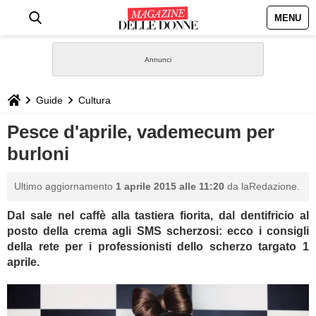
MENU
HOME
NEWS
Guide
Cultura
STILE
Pesce d'aprile, vademecum per
burloni
BIOGRAFIE
Ultimo aggiornamento
1 aprile 2015 alle 11:20
da laRedazione.
DEFINIZIONI
Dal sale nel caffè alla tastiera fiorita, dal dentifricio al
posto della crema agli SMS scherzosi: ecco i consigli
GASTRONOMIA
della rete per i professionisti dello scherzo targato 1
aprile.
CAPELLI
SESSO