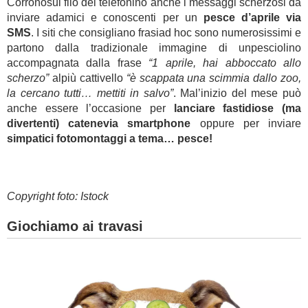
Corronosul filo del telefonino anche i messaggi scherzosi da
inviare adamici e conoscenti per un
pesce d’aprile via
SMS
. I siti che consigliano frasiad hoc sono numerosissimi e
partono dalla tradizionale immagine di unpesciolino
accompagnata dalla frase
“1 aprile, hai abboccato allo
scherzo”
alpiù cattivello
“è scappata una scimmia dallo zoo,
la cercano tutti… mettiti in salvo”
. Mal’inizio del mese può
anche essere l’occasione per
lanciare fastidiose (ma
divertenti) catenevia smartphone
oppure per inviare
simpatici fotomontaggi a tema… pesce!
Copyright foto: Istock
Giochiamo ai travasi