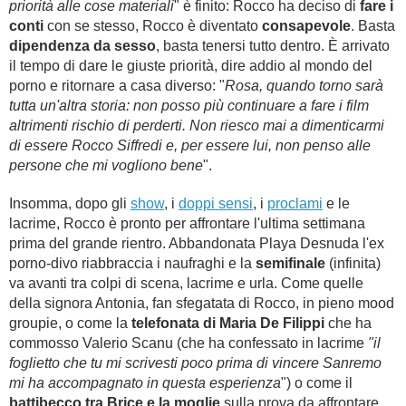
priorità alle cose materiali
" è finito: Rocco ha deciso di
fare i
conti
con se stesso, Rocco è diventato
consapevole
. Basta
dipendenza da sesso
, basta tenersi tutto dentro. È arrivato
il tempo di dare le giuste priorità, dire addio al mondo del
porno e ritornare a casa diverso: "
Rosa, quando torno sarà
tutta un'altra storia: non posso più continuare a fare i film
altrimenti rischio di perderti. Non riesco mai a dimenticarmi
di essere Rocco Siffredi e, per essere lui, non penso alle
persone che mi vogliono bene
".
Insomma, dopo gli
show
, i
doppi sensi
, i
proclami
e le
lacrime, Rocco è pronto per affrontare l'ultima settimana
prima del grande rientro. Abbandonata Playa Desnuda l'ex
porno-divo riabbraccia i naufraghi e la
semifinale
(infinita)
va avanti tra colpi di scena, lacrime e urla. Come quelle
della signora Antonia, fan sfegatata di Rocco, in pieno mood
groupie, o come la
telefonata di Maria De Filippi
che ha
commosso Valerio Scanu (che ha confessato in lacrime
"il
foglietto che tu mi scrivesti poco prima di vincere Sanremo
mi ha accompagnato in questa esperienza
") o come il
battibecco tra Brice e la moglie
sulla prova da affrontare.