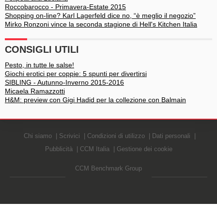
Roccobarocco - Primavera-Estate 2015
Shopping on-line? Karl Lagerfeld dice no, “è meglio il negozio”
Mirko Ronzoni vince la seconda stagione di Hell's Kitchen Italia
CONSIGLI UTILI
Pesto, in tutte le salse!
Giochi erotici per coppie: 5 spunti per divertirsi
SIBLING - Autunno-Inverno 2015-2016
Micaela Ramazzotti
H&M: preview con Gigi Hadid per la collezione con Balmain
Chi siamo
Scrivici
Condizioni di utilizzo
Dati personali
Pubblicità
CCM Italia
Gestione dei cookie
CCM Benchmark Group