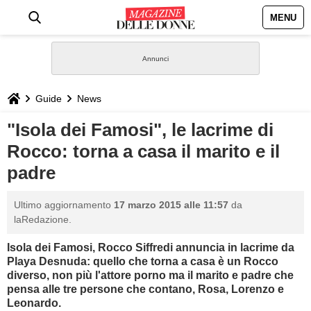
MENU
HOME
NEWS
Guide
News
STILE
"Isola dei Famosi", le lacrime di
Rocco: torna a casa il marito e il
BIOGRAFIE
padre
DEFINIZIONI
Ultimo aggiornamento
17 marzo 2015 alle 11:57
da
laRedazione.
GASTRONOMIA
Isola dei Famosi, Rocco Siffredi annuncia in lacrime da
Playa Desnuda: quello che torna a casa è un Rocco
CAPELLI
diverso, non più l'attore porno ma il
marito e padre che
pensa alle tre persone che contano, Rosa, Lorenzo e
SESSO
Leonardo.