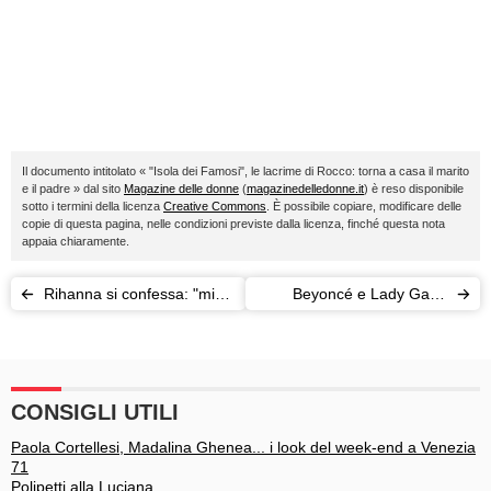
Il documento intitolato « "Isola dei Famosi", le lacrime di Rocco: torna a casa il marito
e il padre » dal sito
Magazine delle donne
(
magazinedelledonne.it
) è reso disponibile
sotto i termini della licenza
Creative Commons
. È possibile copiare, modificare delle
copie di questa pagina, nelle condizioni previste dalla licenza, finché questa nota
appaia chiaramente.
Rihanna si confessa: "mi
Beyoncé e Lady Gaga
sento molto sola".
unite per i diritti delle
donne
CONSIGLI UTILI
Paola Cortellesi, Madalina Ghenea... i look del week-end a Venezia
71
Polipetti alla Luciana