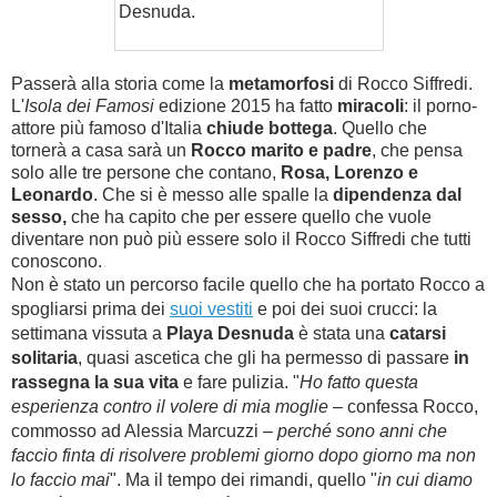
Desnuda.
Passerà alla storia come la
metamorfosi
di Rocco Siffredi.
L'
Isola dei Famosi
edizione 2015 ha fatto
miracoli
: il porno-
attore più famoso d'Italia
chiude bottega
. Quello che
tornerà a casa sarà un
Rocco marito e padre
, che pensa
solo alle tre persone che contano,
Rosa, Lorenzo e
Leonardo
. Che si è messo alle spalle la
dipendenza dal
sesso,
che ha capito che per essere quello che vuole
diventare non può più essere solo il Rocco Siffredi che tutti
conoscono.
Non è stato un percorso facile quello che ha portato Rocco a
spogliarsi prima dei
suoi vestiti
e poi dei suoi crucci: la
settimana vissuta a
Playa Desnuda
è stata una
catarsi
solitaria
, quasi ascetica che gli ha permesso di passare
in
rassegna la sua vita
e fare pulizia. "
Ho fatto questa
esperienza contro il volere di mia moglie
– confessa Rocco,
commosso ad Alessia Marcuzzi –
perché sono anni che
faccio finta di risolvere problemi giorno dopo giorno ma non
lo faccio mai
". Ma il tempo dei rimandi, quello "
in cui diamo