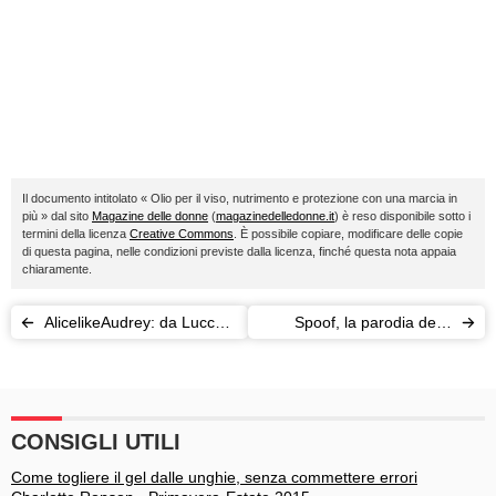
Il documento intitolato « Olio per il viso, nutrimento e protezione con una marcia in
più » dal sito
Magazine delle donne
(
magazinedelledonne.it
) è reso disponibile sotto i
termini della licenza
Creative Commons
. È possibile copiare, modificare delle copie
di questa pagina, nelle condizioni previste dalla licenza, finché questa nota appaia
chiaramente.
AlicelikeAudrey: da Lucca
Spoof, la parodia della
alla Walt Disney
perfezione
inseguendo un sogno
CONSIGLI UTILI
Come togliere il gel dalle unghie, senza commettere errori