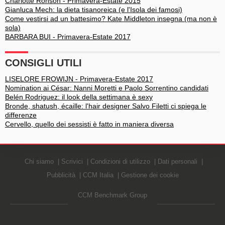
Charlotte Ronson - Primavera-Estate 2015
Gianluca Mech: la dieta tisanoreica (e l'Isola dei famosi)
Come vestirsi ad un battesimo? Kate Middleton insegna (ma non è
sola)
BARBARA BUI - Primavera-Estate 2017
CONSIGLI UTILI
LISELORE FROWIJN - Primavera-Estate 2017
Nomination ai César: Nanni Moretti e Paolo Sorrentino candidati
Belén Rodriguez: il look della settimana è sexy
Bronde, shatush, écaille: l'hair designer Salvo Filetti ci spiega le
differenze
Cervello, quello dei sessisti è fatto in maniera diversa
Chi siamo
Scrivici
Condizioni di utilizzo
Dati personali
Pubblicità
CCM Italia
Gestione dei cookie
CCM Benchmark Group