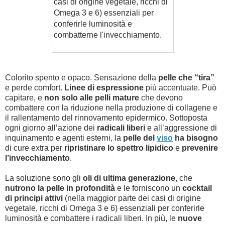
casi di origine vegetale, ricchi di
Omega 3 e 6) essenziali per
conferirle luminosità e
combatterne l'invecchiamento.
Colorito spento e opaco. Sensazione della
pelle che “tira”
e perde comfort.
Linee di espressione
più accentuate. Può
capitare, e
non solo alle pelli mature
che devono
combattere con la riduzione nella produzione di collagene e
il rallentamento del rinnovamento epidermico. Sottoposta
ogni giorno all’azione dei
radicali liberi
e all’aggressione di
inquinamento e agenti esterni, la
pelle del
viso
ha bisogno
di cure extra per
ripristinare lo spettro lipidico
e
prevenire
l’invecchiamento
.
La soluzione sono gli
oli di ultima generazione
, che
nutrono la pelle in profondità
e le forniscono un
cocktail
di principi attivi
(nella maggior parte dei casi di origine
vegetale, ricchi di Omega 3 e 6) essenziali per conferirle
luminosità e combattere i radicali liberi. In più, le
nuove